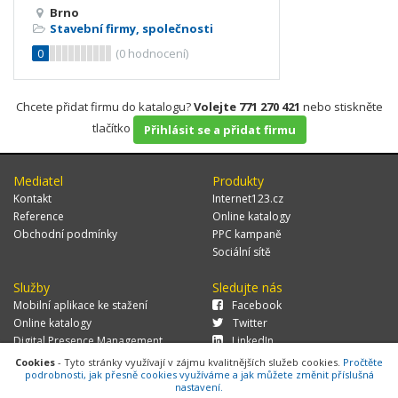
Brno
Stavební firmy, společnosti
0
(
0
hodnocení)
Chcete přidat firmu do katalogu?
Volejte 771 270 421
nebo stiskněte
tlačítko
Přihlásit se a přidat firmu
Mediatel
Produkty
Kontakt
Internet123.cz
Reference
Online katalogy
Obchodní podmínky
PPC kampaně
Sociální sítě
Služby
Sledujte nás
Mobilní aplikace ke stažení
Facebook
Online katalogy
Twitter
Digital Presence Management
LinkedIn
Více zákazníků
Cookies
- Tyto stránky využívají v zájmu kvalitnějších služeb cookies.
Pročtěte
podrobnosti, jak přesně cookies využíváme a jak můžete změnit příslušná
nastavení.