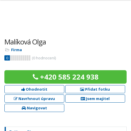
Malíková Olga
Firma
0
(
0
hodnocení)
+420 585 224 938
Ohodnotit
Přidat fotku
Navrhnout úpravu
Jsem majitel
Navigovat