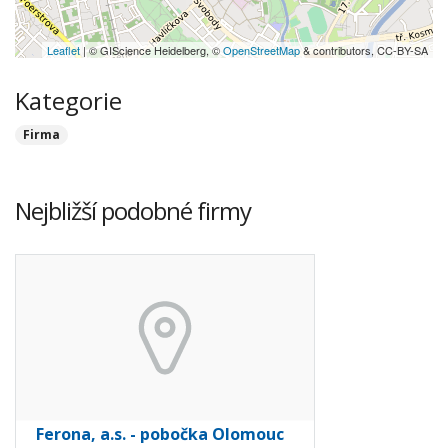
Leaflet
| © GIScience Heidelberg, ©
OpenStreetMap
& contributors, CC-BY-SA
Kategorie
Firma
Nejbližší podobné firmy
Ferona, a.s. - pobočka Olomouc