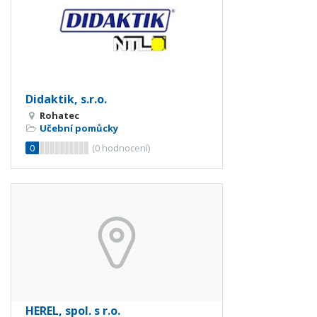
Didaktik, s.r.o.
Rohatec
Učební pomůcky
0
(
0
hodnocení)
HEREL, spol. s r.o.