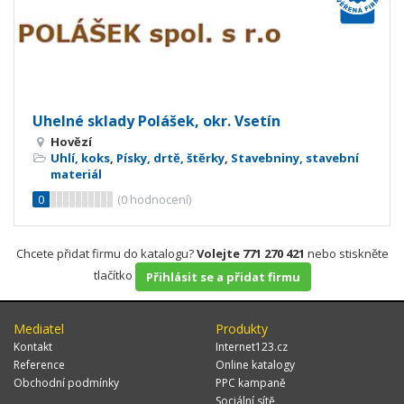
Uhelné sklady Polášek, okr. Vsetín
Hovězí
Uhlí, koks
,
Písky, drtě, štěrky
,
Stavebniny, stavební
materiál
0
(
0
hodnocení)
Chcete přidat firmu do katalogu?
Volejte 771 270 421
nebo stiskněte
tlačítko
Přihlásit se a přidat firmu
Mediatel
Produkty
Kontakt
Internet123.cz
Reference
Online katalogy
Obchodní podmínky
PPC kampaně
Sociální sítě