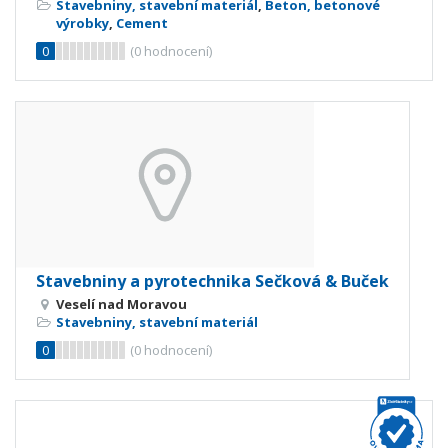
Stavebniny, stavební materiál
,
Beton, betonové
výrobky
,
Cement
0
(
0
hodnocení)
Stavebniny a pyrotechnika Sečková & Buček
Veselí nad Moravou
Stavebniny, stavební materiál
0
(
0
hodnocení)