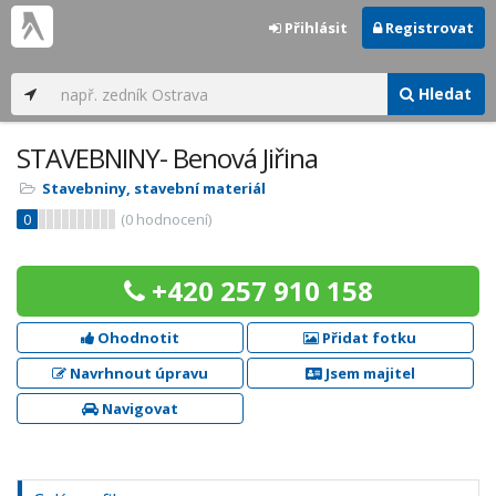
Přihlásit
Registrovat
Hledat
STAVEBNINY- Benová Jiřina
Stavebniny, stavební materiál
0
(
0
hodnocení)
+420 257 910 158
Ohodnotit
Přidat fotku
Navrhnout úpravu
Jsem majitel
Navigovat