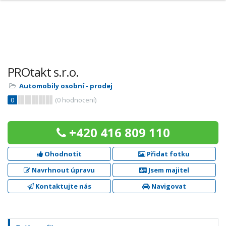
PROtakt s.r.o.
Automobily osobní - prodej
0
(
0
hodnocení)
+420 416 809 110
Ohodnotit
Přidat fotku
Navrhnout úpravu
Jsem majitel
Kontaktujte nás
Navigovat