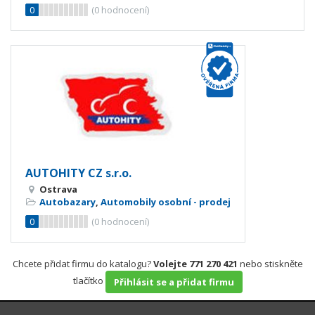
0
(
0
hodnocení)
AUTOHITY CZ s.r.o.
Ostrava
Autobazary
,
Automobily osobní - prodej
0
(
0
hodnocení)
Chcete přidat firmu do katalogu?
Volejte 771 270 421
nebo stiskněte
tlačítko
Přihlásit se a přidat firmu