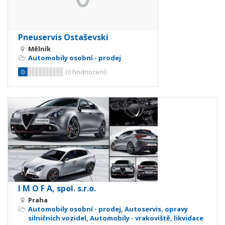
Pneuservis Ostaševski
Mělník
Automobily osobní - prodej
0
(
0
hodnocení)
I M O F A, spol. s.r.o.
Praha
Automobily osobní - prodej
,
Autoservis, opravy
silničních vozidel
,
Automobily - vrakoviště, likvidace