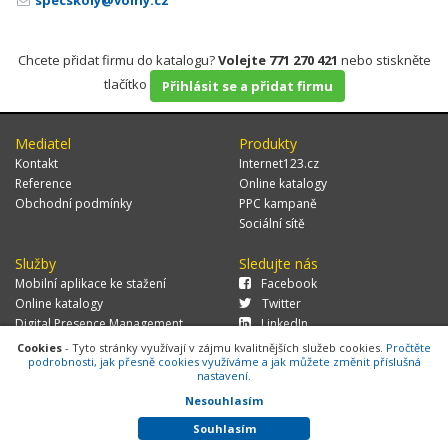
specskoly@volny.cz
Chcete přidat firmu do katalogu?
Volejte 771 270 421
nebo stiskněte
tlačítko
Přihlásit se a přidat firmu
Mediatel
Produkty
Kontakt
Internet123.cz
Reference
Online katalogy
Obchodní podmínky
PPC kampaně
Sociální sítě
Služby
Sledujte nás
Mobilní aplikace ke stažení
Facebook
Online katalogy
Twitter
Digital Presence Management
LinkedIn
Více zákazníků
Cookies
- Tyto stránky využívají v zájmu kvalitnějších služeb cookies.
Pročtěte
podrobnosti, jak přesně cookies využíváme a jak můžete změnit příslušná
nastavení.
Nesouhlasím
© 2026 MEDIATEL CZ, s.r.o.,
Za Potokem 46/4, 106 00 Praha 10, tel.:
+420 771 270 421, verze 1.29.0.143,
Cookies
Souhlasím