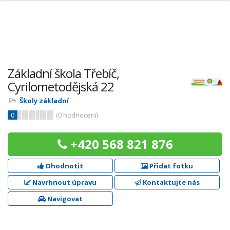
Základní škola Třebíč,
Cyrilometodějská 22
Školy základní
0
(
0
hodnocení)
+420 568 821 876
Ohodnotit
Přidat fotku
Navrhnout úpravu
Kontaktujte nás
Navigovat