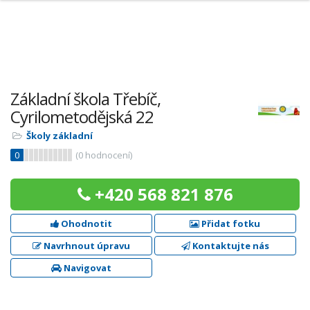
Základní škola Třebíč,
Cyrilometodějská 22
Školy základní
0
(
0
hodnocení)
+420 568 821 876
Ohodnotit
Přidat fotku
Navrhnout úpravu
Kontaktujte nás
Navigovat