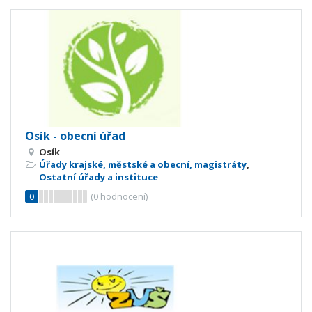
Osík - obecní úřad
Osík
Úřady krajské, městské a obecní, magistráty
,
Ostatní úřady a instituce
0
(
0
hodnocení)