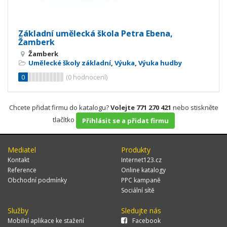
Základní umělecká škola Petra Ebena,
Žamberk
Žamberk
Umělecké školy základní
,
Výuka
,
Výuka hudby
0
(
0
hodnocení)
Chcete přidat firmu do katalogu?
Volejte 771 270 421
nebo stiskněte
tlačítko
Přihlásit se a přidat firmu
Mediatel
Produkty
Kontakt
Internet123.cz
Reference
Online katalogy
Obchodní podmínky
PPC kampaně
Sociální sítě
Služby
Sledujte nás
Mobilní aplikace ke stažení
Facebook