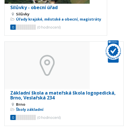
Silůvky - obecní úřad
Silůvky
Úřady krajské, městské a obecní, magistráty
0
(
0
hodnocení)
Základní škola a mateřská škola logopedická,
Brno, Veslařská 234
Brno
Školy základní
0
(
0
hodnocení)