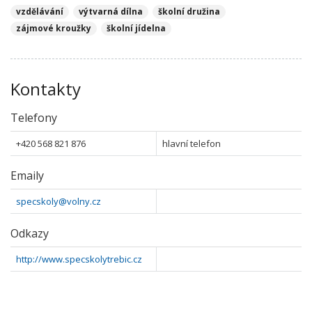
vzdělávání
výtvarná dílna
školní družina
zájmové kroužky
školní jídelna
Kontakty
Telefony
+420 568 821 876
hlavní telefon
Emaily
specskoly@volny.cz
Odkazy
http://www.specskolytrebic.cz