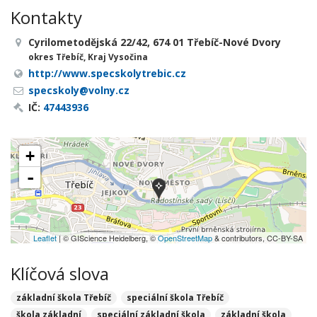
Kontakty
Cyrilometodějská 22/42, 674 01 Třebíč-Nové Dvory
okres Třebíč, Kraj Vysočina
http://www.specskolytrebic.cz
specskoly@volny.cz
IČ:
47443936
+
-
Leaflet
| © GIScience Heidelberg, ©
OpenStreetMap
& contributors, CC-BY-SA
Klíčová slova
základní škola Třebíč
speciální škola Třebíč
škola základní
speciální základní škola
základní škola