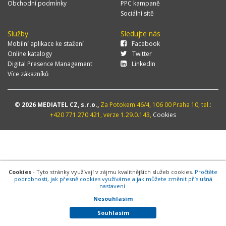
Obchodní podmínky
PPC kampaně
Sociální sítě
Služby
Sledujte nás
Mobilní aplikace ke stažení
Facebook
Online katalogy
Twitter
Digital Presence Management
LinkedIn
Více zákazníků
© 2026 MEDIATEL CZ, s.r.o.,
Za Potokem 46/4, 106 00 Praha 10, tel.:
+420 771 270 421, verze 1.29.0.143,
Cookies
Cookies
- Tyto stránky využívají v zájmu kvalitnějších služeb cookies.
Pročtěte
podrobnosti, jak přesně cookies využíváme a jak můžete změnit příslušná
nastavení.
Nesouhlasím
Souhlasím