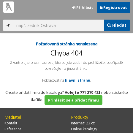
Přihlásit
Registrovat
Hledat
Požadovaná stránka nenalezena
Chyba 404
Zkontrolujte prosím adresu, kterou jste zadali do prohlížeče, popřípadě
pokračujte na jinou stránku.
Pokračovat na
hlavní stranu
.
Chcete přidat firmu do katalogu?
Volejte 771 270 421
nebo stiskněte
tlačítko
Přihlásit se a přidat firmu
Mediatel
Produkty
Kontakt
Internet123.cz
Reference
Online katalogy