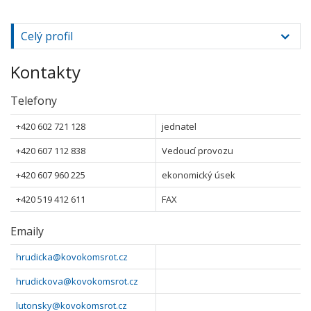
Celý profil
Kontakty
Telefony
+420 602 721 128
jednatel
+420 607 112 838
Vedoucí provozu
+420 607 960 225
ekonomický úsek
+420 519 412 611
FAX
Emaily
hrudicka@kovokomsrot.cz
hrudickova@kovokomsrot.cz
lutonsky@kovokomsrot.cz