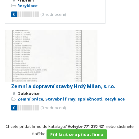
Recyklace
0
(
0
hodnocení)
Zemní a dopravní stavby Hrdý Milan, s.r.o.
Dobkovice
Zemní práce
,
Stavební firmy, společnosti
,
Recyklace
0
(
0
hodnocení)
Chcete přidat firmu do katalogu?
Volejte 771 270 421
nebo stiskněte
tlačítko
Přihlásit se a přidat firmu