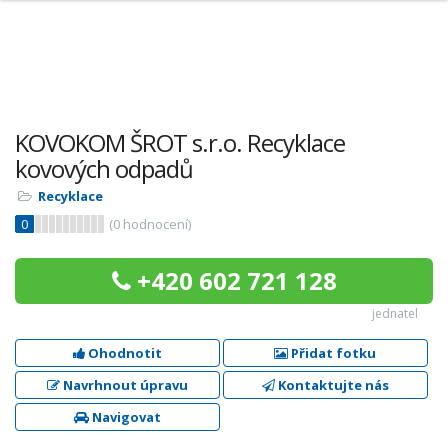
KOVOKOM ŠROT s.r.o. Recyklace
kovových odpadů
Recyklace
0
(
0
hodnocení)
+420 602 721 128
jednatel
Ohodnotit
Přidat fotku
Navrhnout úpravu
Kontaktujte nás
Navigovat