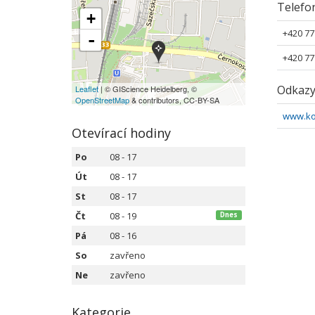
Telefo
+
+420 77
-
+420 77
Odkaz
Leaflet
| © GIScience Heidelberg, ©
OpenStreetMap
& contributors, CC-BY-SA
www.ko
Otevírací hodiny
Po
08 - 17
Út
08 - 17
St
08 - 17
Čt
08 - 19
Dnes
Pá
08 - 16
So
zavřeno
Ne
zavřeno
Kategorie