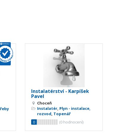
Instalatérství - Karpíšek
Pavel
Choceň
Instalatér
,
Plyn - instalace,
třeby
rozvod
,
Topenář
0
(
0
hodnocení)