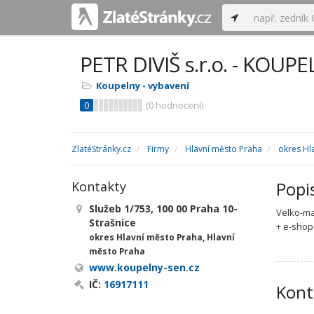
PETR DIVIŠ s.r.o. - KOUP
Koupelny - vybavení
0
(
0
hodnocení)
ZlatéStránky.cz
Firmy
Hlavní město Praha
okres Hl
Popi
Kontakty
Služeb 1/753, 100 00 Praha 10-
Velko-ma
Strašnice
+ e-shop
okres Hlavní město Praha, Hlavní
město Praha
www.koupelny-sen.cz
IČ:
16917111
Kont