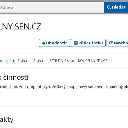
Hledat
ELNY SEN.CZ
Ohodnotit
Přidat fotku
Navrhn
avní město Praha
Praha
PETR DIVIŠ s.r.o. - KOUPELNY SEN.CZ
s činnosti
loobchod. Voda, topení, plyn. Veškerý koupelnový sortiment. Kamenný o
.
akty