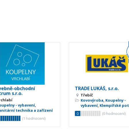
vebně-obchodní
TRADE LUKÁŠ, s.r.o.
rum s.r.o.
Třebíč
rchlabí
Kovovýroba
,
Koupelny -
oupelny - vybavení
,
vybavení
,
Klempířské po
anitární technika a zařízení
0
(
0
hodnocení)
(
1
hodnocení)