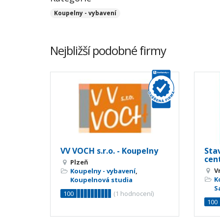
Koupelny - vybavení
Nejbližší podobné firmy
VV VOCH s.r.o. - Koupelny
Sta
cent
Plzeň
V
Koupelny - vybavení
,
K
Koupelnová studia
S
100
(
1
hodnocení)
100