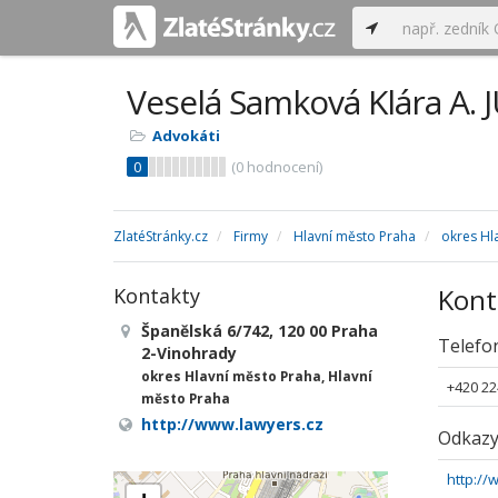
Veselá Samková Klára A. J
Advokáti
0
(
0
hodnocení)
ZlatéStránky.cz
Firmy
Hlavní město Praha
okres Hl
Kont
Kontakty
Španělská 6/742, 120 00 Praha
Telefo
2-Vinohrady
okres Hlavní město Praha, Hlavní
+420 22
město Praha
http://www.lawyers.cz
Odkaz
http://