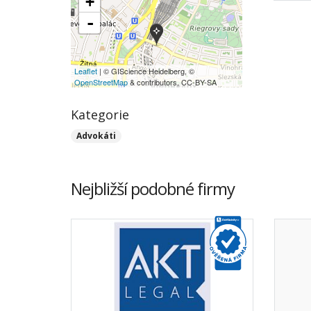
+
-
Leaflet
| © GIScience Heidelberg, ©
OpenStreetMap
& contributors, CC-BY-SA
Kategorie
Advokáti
Nejbližší podobné firmy