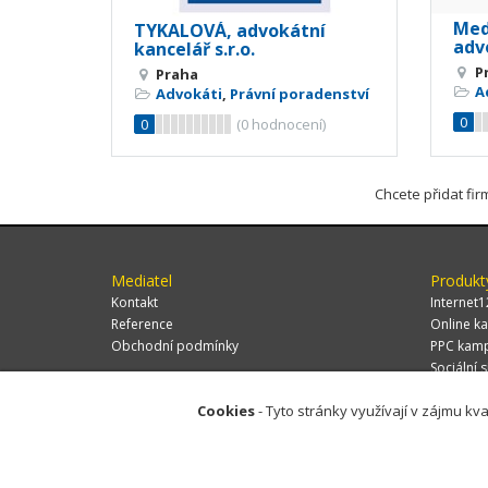
Medu
TYKALOVÁ, advokátní
adv
kancelář s.r.o.
P
Praha
A
Advokáti
,
Právní poradenství
0
0
(
0
hodnocení)
Chcete přidat fi
Mediatel
Produkt
Kontakt
Internet1
Reference
Online ka
Obchodní podmínky
PPC kam
Sociální s
Cookies
- Tyto stránky využívají v zájmu kva
© 2026 MEDIATEL