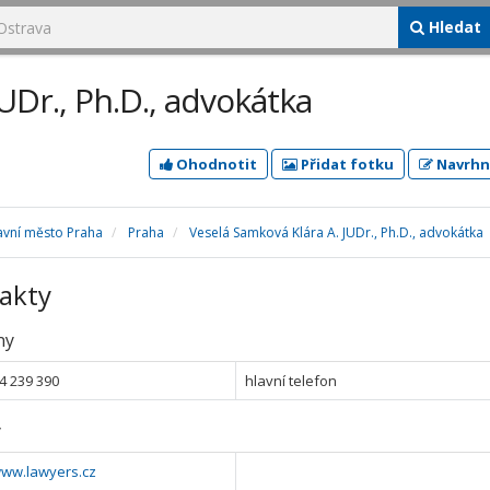
Hledat
UDr., Ph.D., advokátka
Ohodnotit
Přidat fotku
Navrhn
avní město Praha
Praha
Veselá Samková Klára A. JUDr., Ph.D., advokátka
akty
ny
4 239 390
hlavní telefon
y
www.lawyers.cz