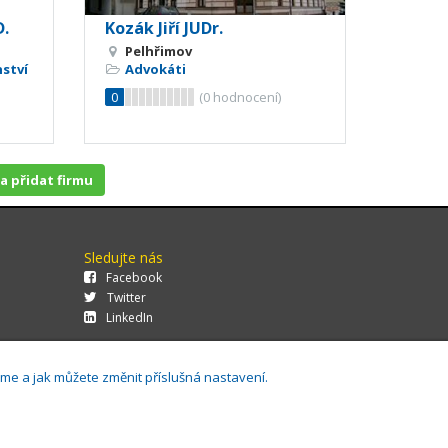
D.
Kozák Jiří JUDr.
Pelhřimov
ství
Advokáti
0
(
0
hodnocení)
 a přidat firmu
Sledujte nás
Facebook
Twitter
LinkedIn
áme a jak můžete změnit příslušná nastavení.
29.0.143,
Cookies