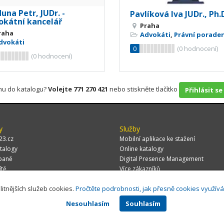
na Petr, JUDr. -
Pavlíková Iva JUDr., Ph.
okátní kancelář
Praha
raha
Advokáti
,
Právní poraden
dvokáti
0
(
0
hodnocení)
(
0
hodnocení)
rmu do katalogu?
Volejte 771 270 421
nebo stiskněte tlačítko
Přihlásit se
y
Služby
23.cz
Mobilní aplikace ke stažení
talogy
Online katalogy
paně
Digital Presence Management
ítě
Více zákazníků
litnějších služeb cookies.
Pročtěte podrobnosti, jak přesně cookies využív
Nesouhlasím
Souhlasím
 CZ, s.r.o.,
Za Potokem 46/4, 106 00 Praha 10, tel.: +420 771 270 421, verze 1.