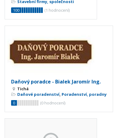
Stavební firmy, společnosti
100
(
1
hodnocení)
Daňový poradce - Bialek Jaromír Ing.
Tichá
Daňové poradenství
,
Poradenství, poradny
0
(
0
hodnocení)