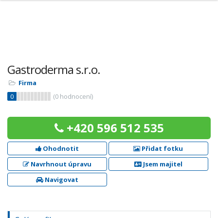
Gastroderma s.r.o.
Firma
0
(
0
hodnocení)
+420 596 512 535
Ohodnotit
Přidat fotku
Navrhnout úpravu
Jsem majitel
Navigovat