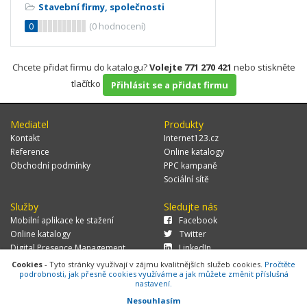
Stavební firmy, společnosti
0
(
0
hodnocení)
Chcete přidat firmu do katalogu?
Volejte 771 270 421
nebo stiskněte
tlačítko
Přihlásit se a přidat firmu
Mediatel
Produkty
Kontakt
Internet123.cz
Reference
Online katalogy
Obchodní podmínky
PPC kampaně
Sociální sítě
Služby
Sledujte nás
Mobilní aplikace ke stažení
Facebook
Online katalogy
Twitter
Digital Presence Management
LinkedIn
Více zákazníků
Cookies
- Tyto stránky využívají v zájmu kvalitnějších služeb cookies.
Pročtěte
podrobnosti, jak přesně cookies využíváme a jak můžete změnit příslušná
nastavení.
Nesouhlasím
© 2026 MEDIATEL CZ, s.r.o.,
Za Potokem 46/4, 106 00 Praha 10, tel.: