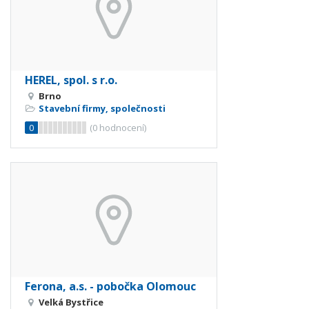
HEREL, spol. s r.o.
Brno
Stavební firmy, společnosti
0
(
0
hodnocení)
Ferona, a.s. - pobočka Olomouc
Velká Bystřice