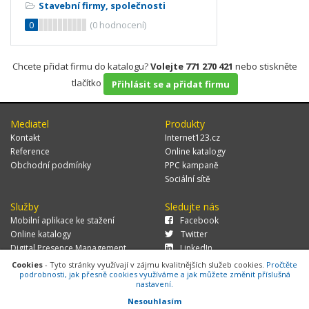
Stavební firmy, společnosti
0
(
0
hodnocení)
Chcete přidat firmu do katalogu?
Volejte 771 270 421
nebo stiskněte
tlačítko
Přihlásit se a přidat firmu
Mediatel
Produkty
Kontakt
Internet123.cz
Reference
Online katalogy
Obchodní podmínky
PPC kampaně
Sociální sítě
Služby
Sledujte nás
Mobilní aplikace ke stažení
Facebook
Online katalogy
Twitter
Digital Presence Management
LinkedIn
Více zákazníků
Cookies
- Tyto stránky využívají v zájmu kvalitnějších služeb cookies.
Pročtěte
podrobnosti, jak přesně cookies využíváme a jak můžete změnit příslušná
nastavení.
Nesouhlasím
© 2026 MEDIATEL CZ, s.r.o.,
Za Potokem 46/4, 106 00 Praha 10, tel.: