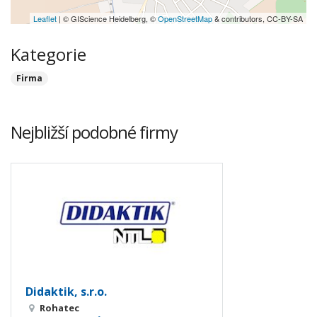
Leaflet
| © GIScience Heidelberg, ©
OpenStreetMap
& contributors, CC-BY-SA
Kategorie
Firma
Nejbližší podobné firmy
Didaktik, s.r.o.
Rohatec