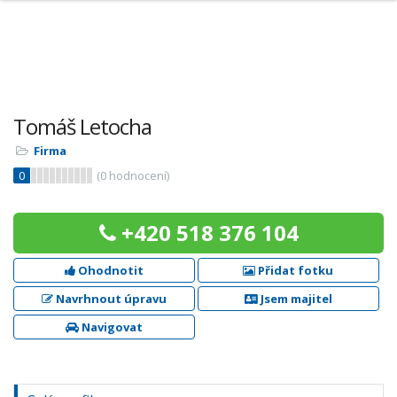
Tomáš Letocha
Firma
0
(
0
hodnocení)
+420 518 376 104
Ohodnotit
Přidat fotku
Navrhnout úpravu
Jsem majitel
Navigovat