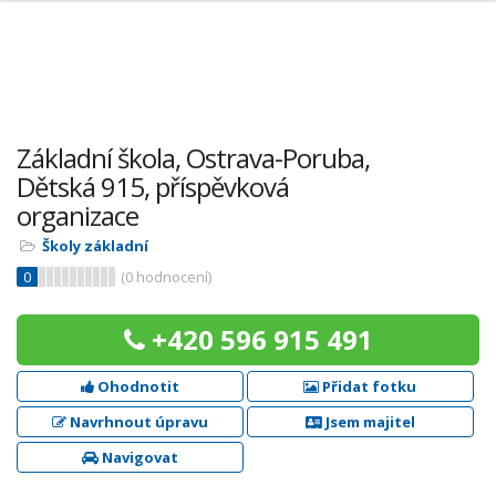
Základní škola, Ostrava-Poruba,
Dětská 915, příspěvková
organizace
Školy základní
0
(
0
hodnocení)
+420 596 915 491
Ohodnotit
Přidat fotku
Navrhnout úpravu
Jsem majitel
Navigovat