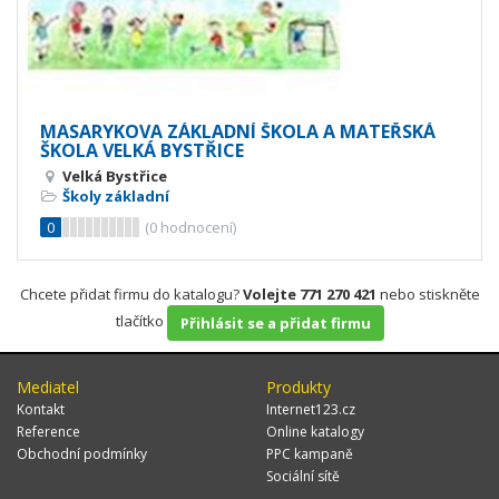
MASARYKOVA ZÁKLADNÍ ŠKOLA A MATEŘSKÁ
ŠKOLA VELKÁ BYSTŘICE
Velká Bystřice
Školy základní
0
(
0
hodnocení)
Chcete přidat firmu do katalogu?
Volejte 771 270 421
nebo stiskněte
tlačítko
Přihlásit se a přidat firmu
Mediatel
Produkty
Kontakt
Internet123.cz
Reference
Online katalogy
Obchodní podmínky
PPC kampaně
Sociální sítě