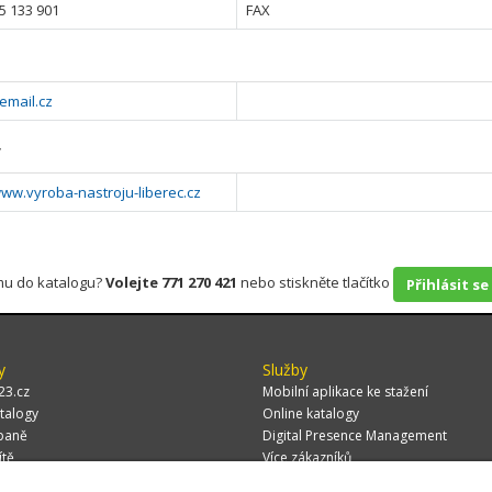
5 133 901
FAX
email.cz
y
www.vyroba-nastroju-liberec.cz
rmu do katalogu?
Volejte 771 270 421
nebo stiskněte tlačítko
Přihlásit se
y
Služby
23.cz
Mobilní aplikace ke stažení
talogy
Online katalogy
paně
Digital Presence Management
ítě
Více zákazníků