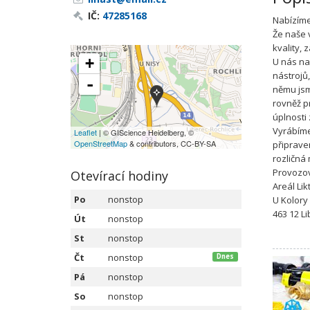
IČ:
47285168
Nabízíme
Že naše 
kvality, 
+
U nás na
nástrojů
-
němu jsm
rovněž p
úplnosti
Vyrábíme
Leaflet
| © GIScience Heidelberg, ©
OpenStreetMap
& contributors, CC-BY-SA
připrave
rozličná
Provozo
Otevírací hodiny
Areál Lik
Po
nonstop
U Kolory
463 12 L
Út
nonstop
St
nonstop
Čt
nonstop
Dnes
Pá
nonstop
So
nonstop