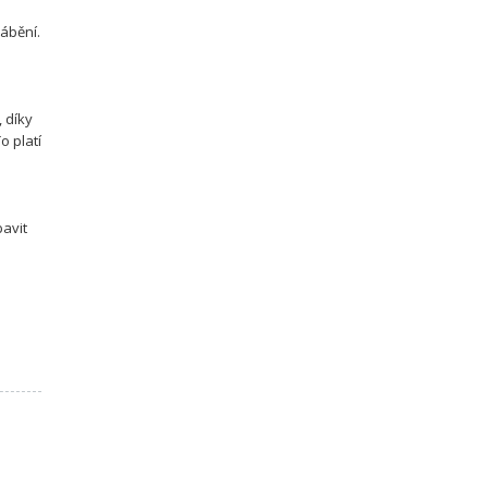
ábění.
 díky
o platí
bavit