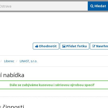
Hledat
Ohodnotit
Přidat fotku
Navrhn
Liberec
LINAST, s.r.o.
í nabídka
Dále se zabýváme kusovou i sériovou výrobou specif
s činnosti