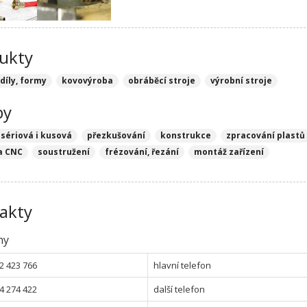
ukty
 díly, formy
kovovýroba
obráběcí stroje
výrobní stroje
by
 sériová i kusová
přezkušování
konstrukce
zpracování plastů
a CNC
soustružení
frézování, řezání
montáž zařízení
akty
ny
2 423 766
hlavní telefon
4 274 422
další telefon