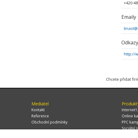
+420 48
Emaily
linast@
Odkaz
http://
Chcete přidat fi
Mediatel
Produkt
Kontakt
Internet1
Reference
Online ka
Obchodní podmínky
PPC kam
Sociální s