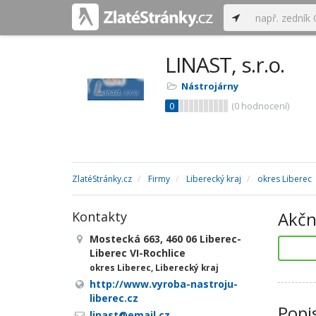
LINAST, s.r.o.
Nástrojárny
0
(
0
hodnocení)
ZlatéStránky.cz
Firmy
Liberecký kraj
okres Liberec
Akčn
Kontakty
Mostecká 663, 460 06 Liberec-
Liberec VI-Rochlice
okres Liberec, Liberecký kraj
http://www.vyroba-nastroju-
liberec.cz
Popi
linast@email.cz