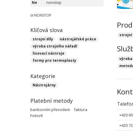
Ne
nonstop
NONSTOP
Prod
Klíčová slova
strojní
strojní díly
nástrojářské práce
výroba strojního nářadí
Služ
lisovací nástroje
výroba
formy pro termoplasty
metod
Kategorie
Nástrojárny
Kont
Platební metody
Telefo
bankovním převodem
faktura
+420 60
hotově
+420 72