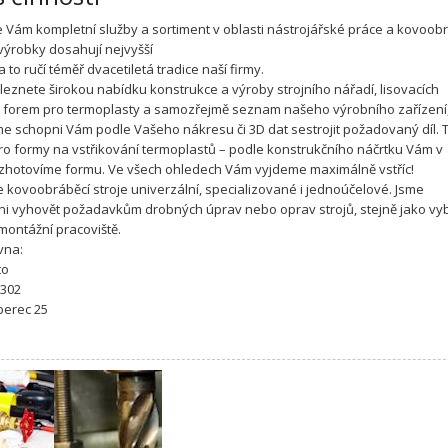
 Vám kompletní služby a sortiment v oblasti nástrojářské práce a kovoobr
výrobky dosahují nejvyšší
za to ručí téměř dvacetiletá tradice naší firmy.
leznete širokou nabídku konstrukce a výroby strojního nářadí, lisovacích
, forem pro termoplasty a samozřejmě seznam našeho výrobního zařízení,
e schopni Vám podle Vašeho nákresu či 3D dat sestrojit požadovaný díl. T
ro formy na vstřikování termoplastů – podle konstrukčního náčrtku Vám v
 zhotovíme formu. Ve všech ohledech Vám vyjdeme maximálně vstříc!
 kovoobráběcí stroje univerzální, specializované i jednoúčelové. Jsme
ni vyhovět požadavkům drobných úprav nebo oprav strojů, stejně jako vy
 montážní pracoviště.
vna:
to
 302
iberec 25