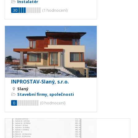
Instalatér
30
(
1
hodnocení)
INPROSTAV-Slaný, s.r.o.
Slaný
Stavební firmy, společnosti
0
(
0
hodnocení)