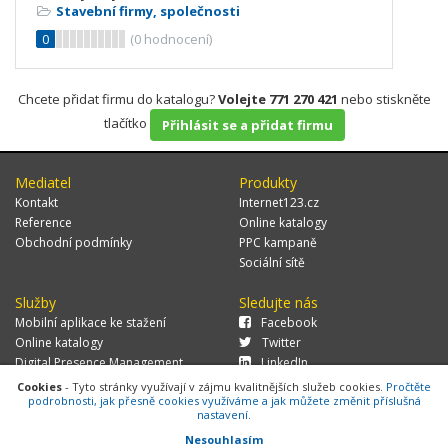
Stavební firmy, společnosti
0
(
0
hodnocení)
Chcete přidat firmu do katalogu?
Volejte 771 270 421
nebo stiskněte
tlačítko
Přihlásit se a přidat firmu
Mediatel
Produkty
Kontakt
Internet123.cz
Reference
Online katalogy
Obchodní podmínky
PPC kampaně
Sociální sítě
Služby
Sledujte nás
Mobilní aplikace ke stažení
Facebook
Online katalogy
Twitter
Digital Presence Management
LinkedIn
Více zákazníků
Cookies
- Tyto stránky využívají v zájmu kvalitnějších služeb cookies.
Pročtěte
podrobnosti, jak přesně cookies využíváme a jak můžete změnit příslušná
nastavení.
Nesouhlasím
© 2026 MEDIATEL CZ, s.r.o.,
Za Potokem 46/4, 106 00 Praha 10, tel.: