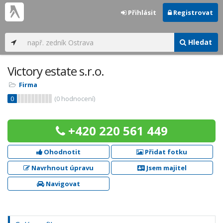
Přihlásit
Registrovat
Hledat
Victory estate s.r.o.
Firma
0
(
0
hodnocení)
+420 220 561 449
Ohodnotit
Přidat fotku
Navrhnout úpravu
Jsem majitel
Navigovat