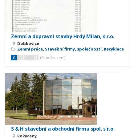
Zemní a dopravní stavby Hrdý Milan, s.r.o.
Dobkovice
Zemní práce
,
Stavební firmy, společnosti
,
Recyklace
0
(
0
hodnocení)
S & H stavební a obchodní firma spol. s r.o.
Rokycany