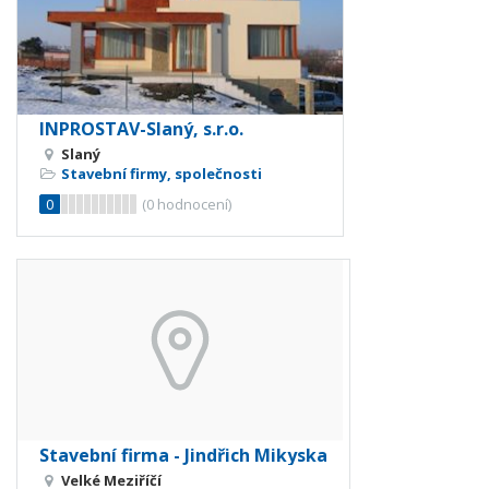
INPROSTAV-Slaný, s.r.o.
Slaný
Stavební firmy, společnosti
0
(
0
hodnocení)
Stavební firma - Jindřich Mikyska
Velké Meziříčí