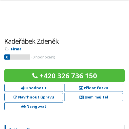
Kadeřábek Zdeněk
Firma
0
(
0
hodnocení)
+420 326 736 150
Ohodnotit
Přidat fotku
Navrhnout úpravu
Jsem majitel
Navigovat