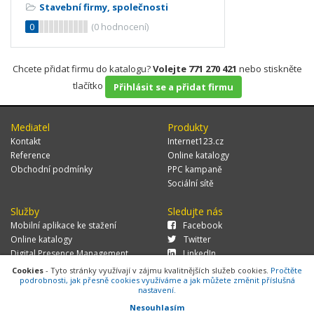
Stavební firmy, společnosti
0
(
0
hodnocení)
Chcete přidat firmu do katalogu?
Volejte 771 270 421
nebo stiskněte
tlačítko
Přihlásit se a přidat firmu
Mediatel
Produkty
Kontakt
Internet123.cz
Reference
Online katalogy
Obchodní podmínky
PPC kampaně
Sociální sítě
Služby
Sledujte nás
Mobilní aplikace ke stažení
Facebook
Online katalogy
Twitter
Digital Presence Management
LinkedIn
Více zákazníků
Cookies
- Tyto stránky využívají v zájmu kvalitnějších služeb cookies.
Pročtěte
podrobnosti, jak přesně cookies využíváme a jak můžete změnit příslušná
nastavení.
Nesouhlasím
© 2026 MEDIATEL CZ, s.r.o.,
Za Potokem 46/4, 106 00 Praha 10, tel.: