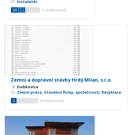
Instalatér
30
(
1
hodnocení)
Zemní a dopravní stavby Hrdý Milan, s.r.o.
Dobkovice
Zemní práce
,
Stavební firmy, společnosti
,
Recyklace
0
(
0
hodnocení)