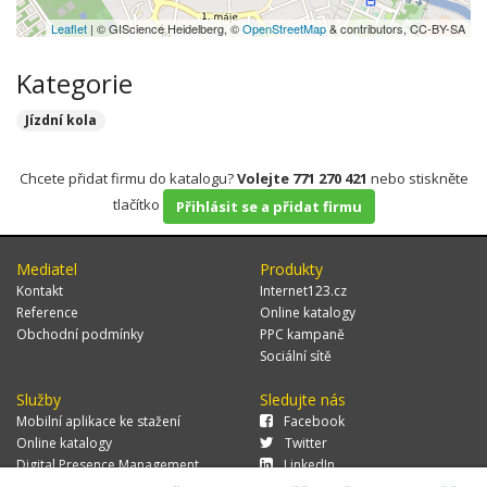
Leaflet
| © GIScience Heidelberg, ©
OpenStreetMap
& contributors, CC-BY-SA
Kategorie
Jízdní kola
Chcete přidat firmu do katalogu?
Volejte 771 270 421
nebo stiskněte
tlačítko
Přihlásit se a přidat firmu
Mediatel
Produkty
Kontakt
Internet123.cz
Reference
Online katalogy
Obchodní podmínky
PPC kampaně
Sociální sítě
Služby
Sledujte nás
Mobilní aplikace ke stažení
Facebook
Online katalogy
Twitter
Digital Presence Management
LinkedIn
Více zákazníků