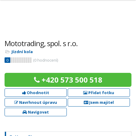
Mototrading, spol. s r.o.
Jízdní kola
0
(
0
hodnocení)
+420 573 500 518
Ohodnotit
Přidat fotku
Navrhnout úpravu
Jsem majitel
Navigovat