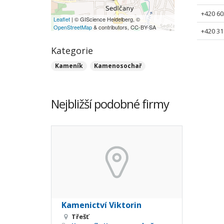
+420 60
Leaflet
| © GIScience Heidelberg, ©
OpenStreetMap
& contributors, CC-BY-SA
+420 31
Kategorie
Kameník
Kamenosochař
Nejbližší podobné firmy
Kamenictví Viktorin
Třešť