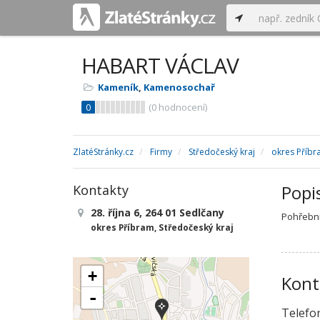
HABART VÁCLAV
Kameník
,
Kamenosochař
0
(
0
hodnocení)
ZlatéStránky.cz
Firmy
Středočeský kraj
okres Příb
Popi
Kontakty
28. října 6, 264 01 Sedlčany
Pohřební
okres Příbram, Středočeský kraj
+
Kont
-
Telefo