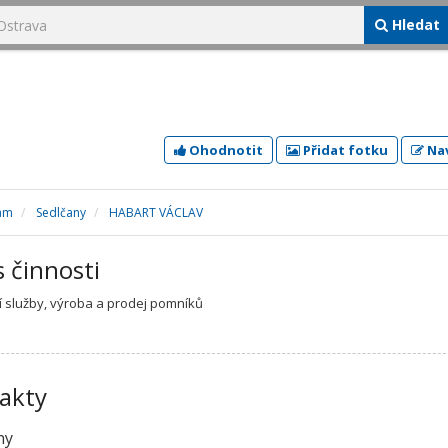
Hledat
Ohodnotit
Přidat fotku
Nav
ram
Sedlčany
HABART VÁCLAV
s činnosti
 služby, výroba a prodej pomníků
akty
ny