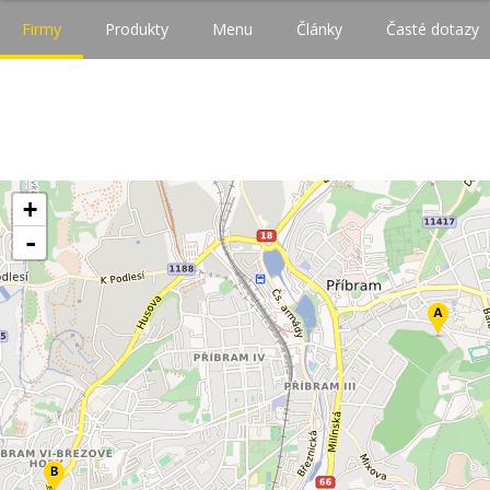
Firmy
Produkty
Menu
Články
Časté dotazy
+
-