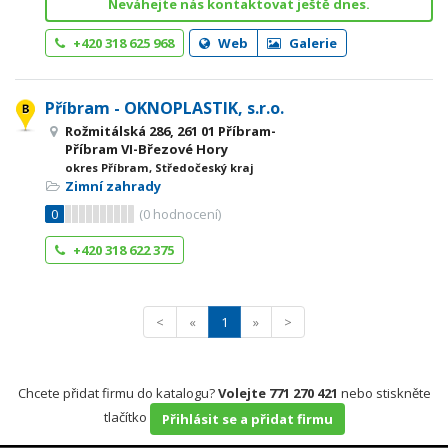
Neváhejte nás kontaktovat ještě dnes.
+420 318 625 968
Web
Galerie
Příbram - OKNOPLASTIK, s.r.o.
Rožmitálská 286, 261 01 Příbram-
Příbram VI-Březové Hory
okres Příbram, Středočeský kraj
Zimní zahrady
0
(
0
hodnocení)
+420 318 622 375
<
«
1
»
>
Chcete přidat firmu do katalogu?
Volejte 771 270 421
nebo stiskněte
tlačítko
Přihlásit se a přidat firmu