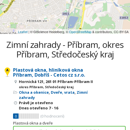
Leaflet
| © GIScience Heidelberg, ©
OpenStreetMap
& contributors, CC-BY-SA
Zimní zahrady - Příbram, okres
Příbram, Středočeský kraj
Plastová okna, hliníková okna
Příbram, Dobříš - Cetos cz s.r.o.
Hornická 121, 261 01 Příbram-Příbram II
okres Příbram, Středočeský kraj
Okna a okenice
,
Dveře, vrata
,
Zimní
zahrady
Právě je otevřeno
Dnes otevřeno
7 - 16
0
(
0
hodnocení)
Plastová okna a dveře