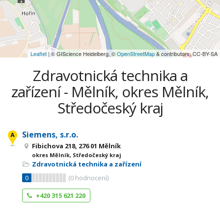
Leaflet
| © GIScience Heidelberg, ©
OpenStreetMap
& contributors, CC-BY-SA
Zdravotnická technika a
zařízení - Mělník, okres Mělník,
Středočeský kraj
Siemens, s.r.o.
Fibichova 218, 276 01 Mělník
okres Mělník, Středočeský kraj
Zdravotnická technika a zařízení
0
(
0
hodnocení)
+420 315 621 220