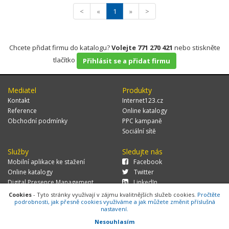
<
«
1
»
>
Chcete přidat firmu do katalogu?
Volejte 771 270 421
nebo stiskněte
tlačítko
Přihlásit se a přidat firmu
Mediatel
Produkty
Kontakt
Internet123.cz
Reference
Online katalogy
Obchodní podmínky
PPC kampaně
Sociální sítě
Služby
Sledujte nás
Mobilní aplikace ke stažení
Facebook
Online katalogy
Twitter
Digital Presence Management
LinkedIn
Více zákazníků
Cookies
- Tyto stránky využívají v zájmu kvalitnějších služeb cookies.
Pročtěte
podrobnosti, jak přesně cookies využíváme a jak můžete změnit příslušná
nastavení.
Nesouhlasím
© 2026 MEDIATEL CZ, s.r.o.,
Za Potokem 46/4, 106 00 Praha 10, tel.: