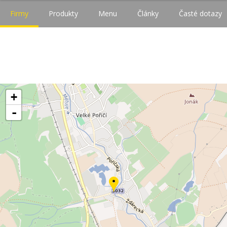
Firmy
Produkty
Menu
Články
Časté dotazy
+
-