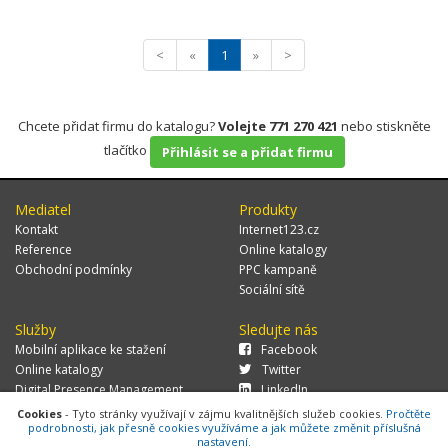
<
«
1
»
>
Chcete přidat firmu do katalogu?
Volejte 771 270 421
nebo stiskněte
tlačítko
Přihlásit se a přidat firmu
Mediatel
Produkty
Kontakt
Internet123.cz
Reference
Online katalogy
Obchodní podmínky
PPC kampaně
Sociální sítě
Služby
Sledujte nás
Mobilní aplikace ke stažení
Facebook
Online katalogy
Twitter
Digital Presence Management
LinkedIn
Více zákazníků
Cookies
- Tyto stránky využívají v zájmu kvalitnějších služeb cookies.
Pročtěte
podrobnosti, jak přesně cookies využíváme a jak můžete změnit příslušná
nastavení.