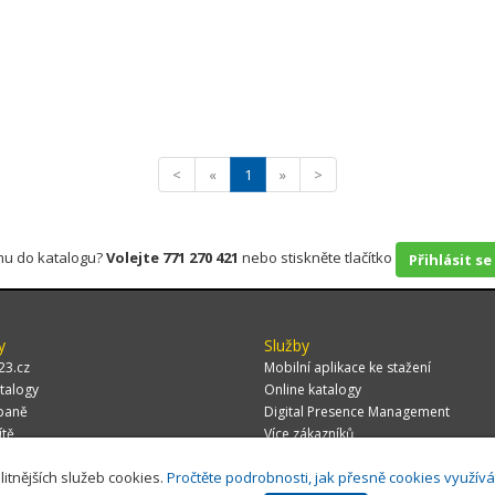
<
«
1
»
>
rmu do katalogu?
Volejte 771 270 421
nebo stiskněte tlačítko
Přihlásit se
y
Služby
23.cz
Mobilní aplikace ke stažení
talogy
Online katalogy
paně
Digital Presence Management
ítě
Více zákazníků
litnějších služeb cookies.
Pročtěte podrobnosti, jak přesně cookies využív