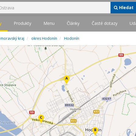
Hledat
y
Produkty
Menu
Články
Časté dotazy
Udá
omoravský kraj
okres Hodonín
Hodonín