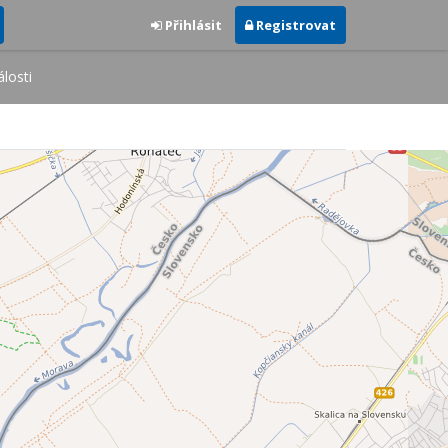
Přihlásit
Registrovat
losti