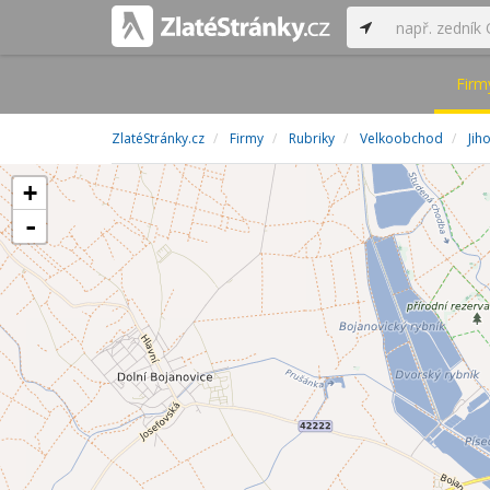
Firm
ZlatéStránky.cz
Firmy
Rubriky
Velkoobchod
Jih
+
-