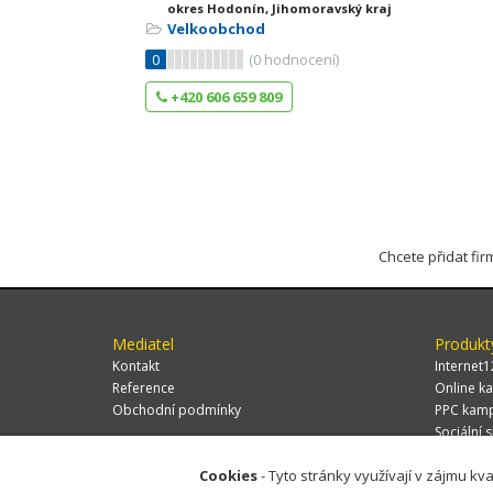
okres Hodonín, Jihomoravský kraj
Velkoobchod
0
(
0
hodnocení)
+420 606 659 809
Chcete přidat fi
Mediatel
Produkt
Kontakt
Internet1
Reference
Online ka
Obchodní podmínky
PPC kam
Sociální s
Cookies
- Tyto stránky využívají v zájmu kva