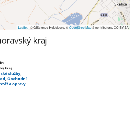
Leaflet
| © GIScience Heidelberg, ©
OpenStreetMap
& contributors, CC-BY-SA
oravský kraj
ín
ký kraj
ské služby
,
hod
,
Obchodní
ntáž a opravy