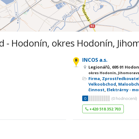
 - Hodonín, okres Hodonín, Jihom
INCOS a.s.
Legionářů, 695 01 Hodon
okres Hodonín, Jihomoravs
Firma
,
Zprostředkovatel
Velkoobchod
,
Maloobc
činnost
,
Elektrárny - mo
0
(
0
hodnocení)
+420 518 352 703