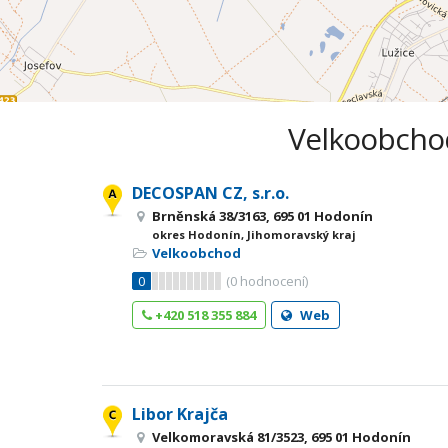
Velkoobchod
DECOSPAN CZ, s.r.o.
Brněnská 38/3163, 695 01 Hodonín
okres Hodonín, Jihomoravský kraj
Velkoobchod
0
(
0
hodnocení)
+420 518 355 884
Web
Libor Krajča
Velkomoravská 81/3523, 695 01 Hodonín