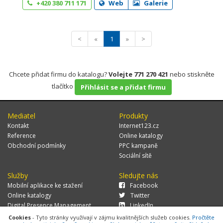
+420 380 711 171
Web
Galerie
<
«
1
»
>
Chcete přidat firmu do katalogu?
Volejte 771 270 421
nebo stiskněte
tlačítko
Přihlásit se a přidat firmu
Mediatel
Produkty
Kontakt
Internet123.cz
Reference
Online katalogy
Obchodní podmínky
PPC kampaně
Sociální sítě
Služby
Sledujte nás
Mobilní aplikace ke stažení
Facebook
Online katalogy
Twitter
Digital Presence Management
LinkedIn
Více zákazníků
Cookies
- Tyto stránky využívají v zájmu kvalitnějších služeb cookies.
Pročtěte