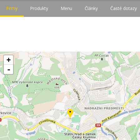
Firmy
Produkty
Menu
Články
Časté dotazy
+
-