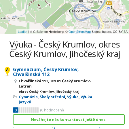
Leaflet
| © GIScience Heidelberg, ©
OpenStreetMap
& contributors, CC-BY-SA
Výuka - Český Krumlov, okres
Český Krumlov, Jihočeský kraj
Gymnázium, Český Krumlov,
Chvalšinská 112
Chvalšinská 112, 381 01 Český Krumlov-
Latrán
okres Český Krumlov, Jihočeský kraj
Gymnázia
,
Školy střední
,
Výuka
,
Výuka
jazyků
0
(
0
hodnocení)
Neváhejte nás kontaktovat ještě dnes!