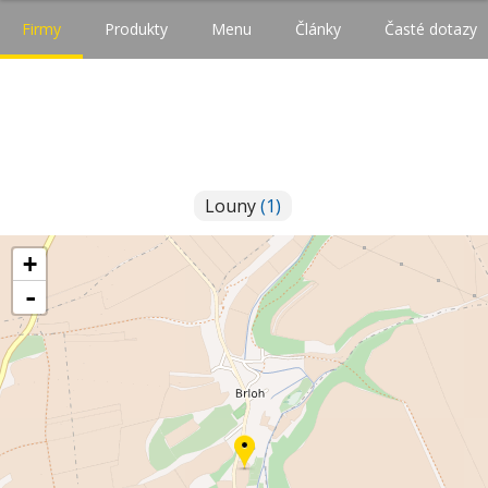
Firmy
Produkty
Menu
Články
Časté dotazy
Louny
(1)
+
-