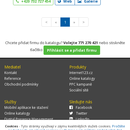
+420 732 727 454
Web
Galerie
<
«
1
»
>
Chcete přidat firmu do katalogu?
Volejte 771 270 421
nebo stiskněte
tlačítko
Přihlásit se a přidat firmu
Mediatel
Produkty
Kontakt
Internet123.cz
Reference
Online katalogy
Obchodní podmínky
PPC kampaně
Sociální sítě
Služby
Sledujte nás
Mobilní aplikace ke stažení
Facebook
Online katalogy
Twitter
Digital Presence Management
LinkedIn
Více zákazníků
Cookies
- Tyto stránky využívají v zájmu kvalitnějších služeb cookies.
Pročtěte