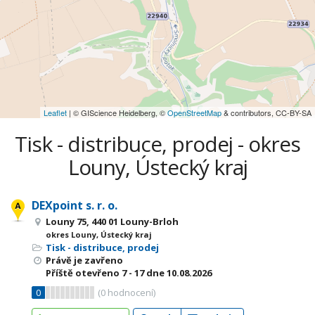
Leaflet
| © GIScience Heidelberg, ©
OpenStreetMap
& contributors, CC-BY-SA
Tisk - distribuce, prodej - okres
Louny, Ústecký kraj
DEXpoint s. r. o.
Louny 75, 440 01 Louny-Brloh
okres Louny, Ústecký kraj
Tisk - distribuce, prodej
Právě je zavřeno
Příště otevřeno
7 - 17
dne 10.08.2026
0
(
0
hodnocení)