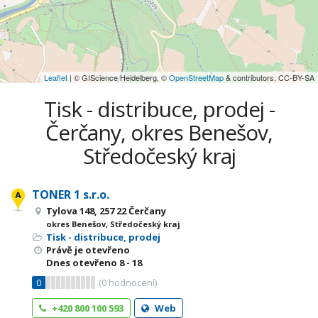
Leaflet
| © GIScience Heidelberg, ©
OpenStreetMap
& contributors, CC-BY-SA
Tisk - distribuce, prodej -
Čerčany, okres Benešov,
Středočeský kraj
TONER 1 s.r.o.
Tylova 148, 257 22 Čerčany
okres Benešov, Středočeský kraj
Tisk - distribuce, prodej
Právě je otevřeno
Dnes otevřeno
8 - 18
0
(
0
hodnocení)
+420 800 100 593
Web