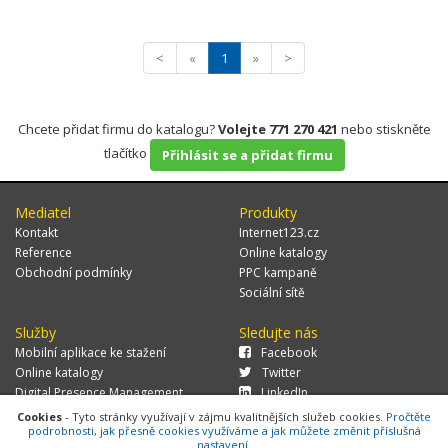
<
«
1
»
>
Chcete přidat firmu do katalogu?
Volejte 771 270 421
nebo stiskněte
tlačítko
Přihlásit se a přidat firmu
Mediatel
Produkty
Kontakt
Internet123.cz
Reference
Online katalogy
Obchodní podmínky
PPC kampaně
Sociální sítě
Služby
Sledujte nás
Mobilní aplikace ke stažení
Facebook
Online katalogy
Twitter
Digital Presence Management
LinkedIn
Více zákazníků
Cookies
- Tyto stránky využívají v zájmu kvalitnějších služeb cookies.
Pročtěte
podrobnosti, jak přesně cookies využíváme a jak můžete změnit příslušná
nastavení.