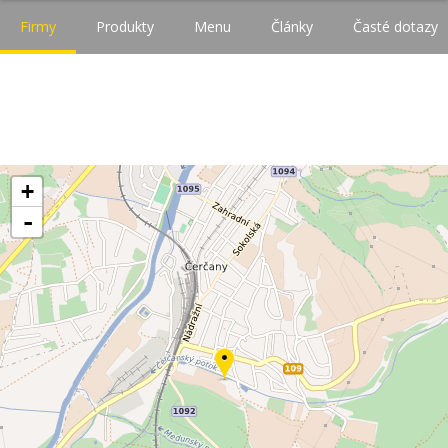
Firmy
Produkty
Menu
Články
Časté dotazy
+
-