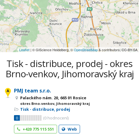
Leaflet
| © GIScience Heidelberg, ©
OpenStreetMap
& contributors, CC-BY-SA
Tisk - distribuce, prodej - okres
Brno-venkov, Jihomoravský kraj
PMJ team s.r.o.
Palackého nám. 20, 665 01 Rosice
okres Brno-venkov, Jihomoravský kraj
Tisk - distribuce, prodej
0
(
0
hodnocení)
+420 775 115 551
Web