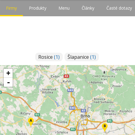
Firmy
Produkty
Menu
Články
Časté dotazy
Rosice
(1)
Šlapanice
(1)
+
-