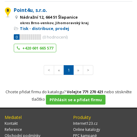
Point4u, s.r.o.
Nádražní 12, 664 51 Šlapanice
okres Brno-venkov, Jihomoravský kraj
Tisk - distribuce, prodej
0
(
0
hodnocení)
+420 601 665 577
<
«
1
»
>
Chcete přidat firmu do katalogu?
Volejte 771 270 421
nebo stiskněte
tlačítko
Přihlásit se a přidat firmu
Mediatel
Produkty
Kontakt
Internet123.cz
Reference
Online katalogy
Obchodní podmínky
PPC kampaně