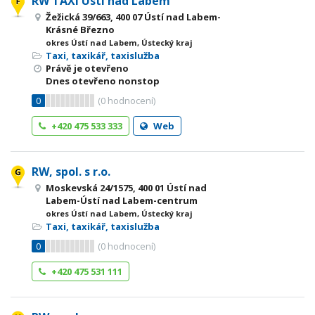
RW TAXI Ústí nad Labem
Žežická 39/663, 400 07 Ústí nad Labem-
Krásné Březno
okres Ústí nad Labem, Ústecký kraj
Taxi, taxikář, taxislužba
Právě je otevřeno
Dnes otevřeno nonstop
0
(
0
hodnocení)
+420 475 533 333
Web
RW, spol. s r.o.
Moskevská 24/1575, 400 01 Ústí nad
Labem-Ústí nad Labem-centrum
okres Ústí nad Labem, Ústecký kraj
Taxi, taxikář, taxislužba
0
(
0
hodnocení)
+420 475 531 111