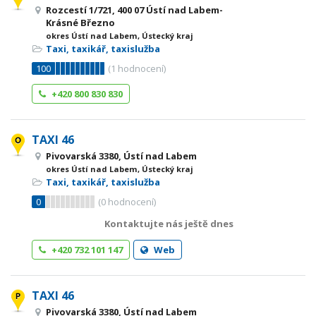
Rozcestí 1/721, 400 07 Ústí nad Labem-
Krásné Březno
okres Ústí nad Labem, Ústecký kraj
Taxi, taxikář, taxislužba
100
(
1
hodnocení)
+420 800 830 830
TAXI 46
Pivovarská 3380, Ústí nad Labem
okres Ústí nad Labem, Ústecký kraj
Taxi, taxikář, taxislužba
0
(
0
hodnocení)
Kontaktujte nás ještě dnes
+420 732 101 147
Web
TAXI 46
Pivovarská 3380, Ústí nad Labem