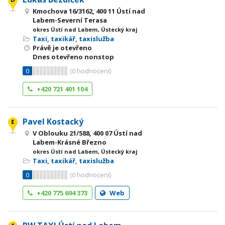
Kmochova 16/3162, 400 11 Ústí nad
Labem-Severní Terasa
okres Ústí nad Labem, Ústecký kraj
Taxi, taxikář, taxislužba
Právě je otevřeno
Dnes otevřeno nonstop
0
(
0
hodnocení)
+420 721 401 104
Pavel Kostacký
V Oblouku 21/588, 400 07 Ústí nad
Labem-Krásné Březno
okres Ústí nad Labem, Ústecký kraj
Taxi, taxikář, taxislužba
0
(
0
hodnocení)
+420 775 694 373
Web