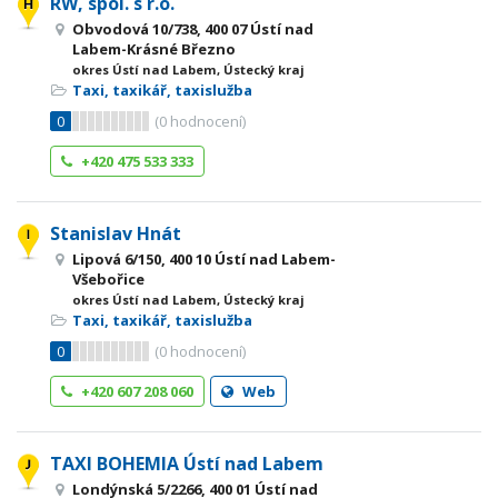
RW, spol. s r.o.
Obvodová 10/738, 400 07 Ústí nad
Labem-Krásné Březno
okres Ústí nad Labem, Ústecký kraj
Taxi, taxikář, taxislužba
0
(
0
hodnocení)
+420 475 533 333
Stanislav Hnát
Lipová 6/150, 400 10 Ústí nad Labem-
Všebořice
okres Ústí nad Labem, Ústecký kraj
Taxi, taxikář, taxislužba
0
(
0
hodnocení)
+420 607 208 060
Web
TAXI BOHEMIA Ústí nad Labem
Londýnská 5/2266, 400 01 Ústí nad