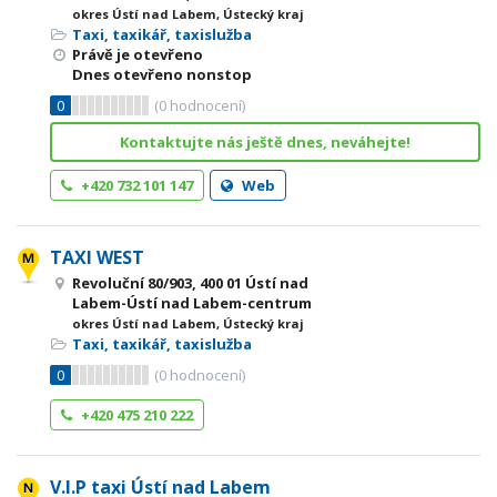
okres Ústí nad Labem, Ústecký kraj
Taxi, taxikář, taxislužba
Právě je otevřeno
Dnes otevřeno nonstop
0
(
0
hodnocení)
Kontaktujte nás ještě dnes, neváhejte!
+420 732 101 147
Web
TAXI WEST
Revoluční 80/903, 400 01 Ústí nad
Labem-Ústí nad Labem-centrum
okres Ústí nad Labem, Ústecký kraj
Taxi, taxikář, taxislužba
0
(
0
hodnocení)
+420 475 210 222
V.I.P taxi Ústí nad Labem