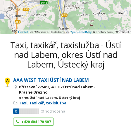
Leaflet
| © GIScience Heidelberg, ©
OpenStreetMap
& contributors, CC-BY-SA
Taxi, taxikář, taxislužba - Ústí
nad Labem, okres Ústí nad
Labem, Ústecký kraj
AAA WEST TAXI ÚSTÍ NAD LABEM
Přístavní 27/483, 400 07 Ústí nad Labem-
Krásné Březno
okres Ústí nad Labem, Ústecký kraj
Taxi, taxikář, taxislužba
0
(
0
hodnocení)
+420 604 170 907