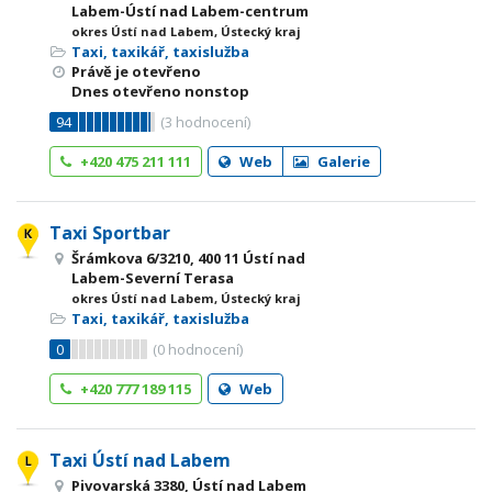
Labem-Ústí nad Labem-centrum
okres Ústí nad Labem, Ústecký kraj
Taxi, taxikář, taxislužba
Právě je otevřeno
Dnes otevřeno nonstop
94
(
3
hodnocení)
+420 475 211 111
Web
Galerie
Taxi Sportbar
Šrámkova 6/3210, 400 11 Ústí nad
Labem-Severní Terasa
okres Ústí nad Labem, Ústecký kraj
Taxi, taxikář, taxislužba
0
(
0
hodnocení)
+420 777 189 115
Web
Taxi Ústí nad Labem
Pivovarská 3380, Ústí nad Labem