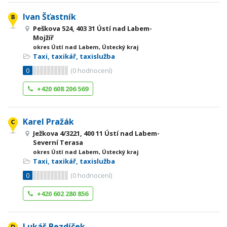
Ivan Šťastník
Peškova 524, 403 31 Ústí nad Labem-
Mojžíř
okres Ústí nad Labem, Ústecký kraj
Taxi, taxikář, taxislužba
0
(
0
hodnocení)
+420 608 206 569
Karel Pražák
Ježkova 4/3221, 400 11 Ústí nad Labem-
Severní Terasa
okres Ústí nad Labem, Ústecký kraj
Taxi, taxikář, taxislužba
0
(
0
hodnocení)
+420 602 280 856
Lukáš Bezdíček