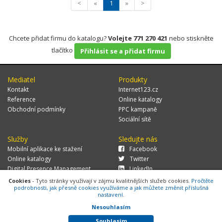
<
«
1
»
>
Chcete přidat firmu do katalogu?
Volejte 771 270 421
nebo stiskněte
tlačítko
Přihlásit se a přidat firmu
Mediatel
Produkty
Kontakt
Internet123.cz
Reference
Online katalogy
Obchodní podmínky
PPC kampaně
Sociální sítě
Služby
Sledujte nás
Mobilní aplikace ke stažení
Facebook
Online katalogy
Twitter
Digital Presence Management
LinkedIn
Více zákazníků
Cookies
- Tyto stránky využívají v zájmu kvalitnějších služeb cookies.
Pročtěte
podrobnosti, jak přesně cookies využíváme a jak můžete změnit příslušná
nastavení.
Nesouhlasím
© 2026 MEDIATEL CZ, s.r.o.,
Za Potokem 46/4, 106 00 Praha 10, tel.:
+420 771 270 421, verze 1.29.0.143,
Cookies
Souhlasím