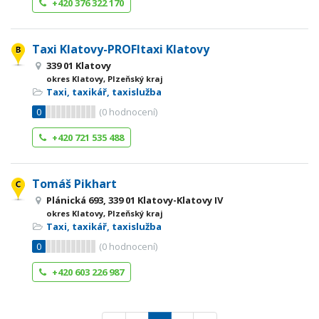
+420 376 322 170
Taxi Klatovy-PROFItaxi Klatovy
339 01 Klatovy
okres Klatovy, Plzeňský kraj
Taxi, taxikář, taxislužba
0
(
0
hodnocení)
+420 721 535 488
Tomáš Pikhart
Plánická 693, 339 01 Klatovy-Klatovy IV
okres Klatovy, Plzeňský kraj
Taxi, taxikář, taxislužba
0
(
0
hodnocení)
+420 603 226 987