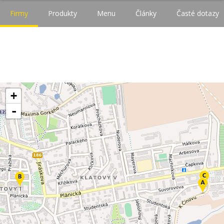
Firmy
Produkty
Menu
Články
Časté dotazy
+
-