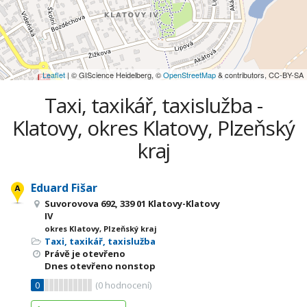
Leaflet
| © GIScience Heidelberg, ©
OpenStreetMap
& contributors, CC-BY-SA
Taxi, taxikář, taxislužba -
Klatovy, okres Klatovy, Plzeňský
kraj
Eduard Fišar
Suvorovova 692, 339 01 Klatovy-Klatovy
IV
okres Klatovy, Plzeňský kraj
Taxi, taxikář, taxislužba
Právě je otevřeno
Dnes otevřeno nonstop
0
(
0
hodnocení)