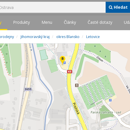
Hledat
y
Produkty
Menu
Články
Časté dotazy
Udá
prodejny
Jihomoravský kraj
okres Blansko
Letovice