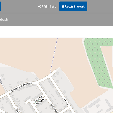
Přihlásit
Registrovat
losti