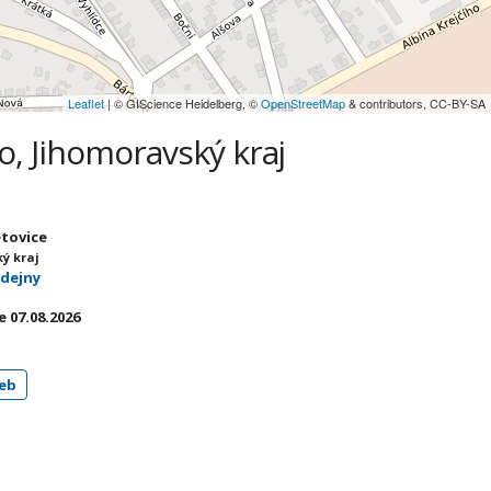
Leaflet
| © GIScience Heidelberg, ©
OpenStreetMap
& contributors, CC-BY-SA
o, Jihomoravský kraj
etovice
ý kraj
odejny
 07.08.2026
eb