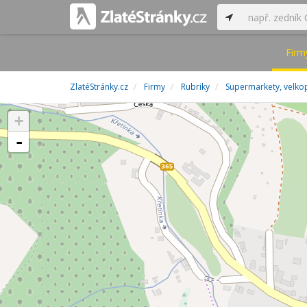
Firm
ZlatéStránky.cz
Firmy
Rubriky
Supermarkety, velko
+
-