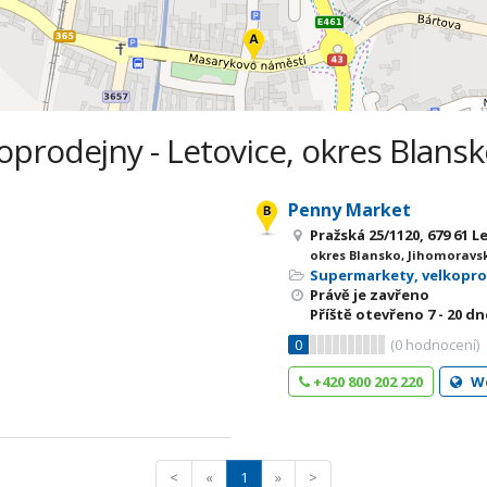
prodejny - Letovice, okres Blansk
Penny Market
Pražská 25/1120, 679 61 L
okres Blansko, Jihomoravsk
Supermarkety, velkopr
Právě je zavřeno
Příště otevřeno
7 - 20
dne
0
(
0
hodnocení)
+420 800 202 220
W
<
«
1
»
>