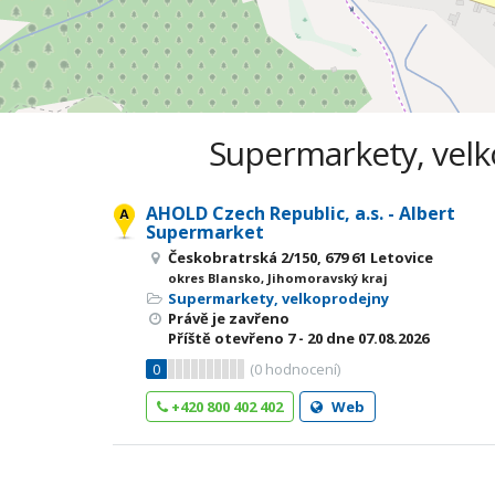
Supermarkety, velko
AHOLD Czech Republic, a.s. - Albert
Supermarket
Českobratrská 2/150, 679 61 Letovice
okres Blansko, Jihomoravský kraj
Supermarkety, velkoprodejny
Právě je zavřeno
Příště otevřeno
7 - 20
dne 07.08.2026
0
(
0
hodnocení)
+420 800 402 402
Web