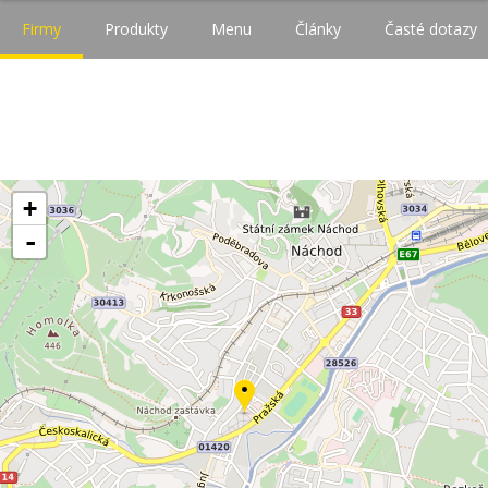
Firmy
Produkty
Menu
Články
Časté dotazy
+
-