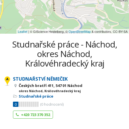
Leaflet
| © GIScience Heidelberg, ©
OpenStreetMap
& contributors, CC-BY-SA
Studnařské práce - Náchod,
okres Náchod,
Královéhradecký kraj
STUDNAŘSTVÍ NĚMEČEK
Českých bratří 411, 547 01 Náchod
okres Náchod, Královéhradecký kraj
Studnařské práce
0
(
0
hodnocení)
+420 723 370 352