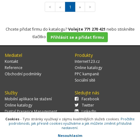
<
«
1
»
>
Chcete přidat firmu do katalogu?
Volejte 771 270 421
nebo stiskněte
tlačítko
Přihlásit se a přidat firmu
Mediatel
Produkty
Kontakt
Internet123.cz
Reference
Online katalogy
Obchodní podmínky
PPC kampaně
Sociální sítě
Služby
Sledujte nás
Mobilní aplikace ke stažení
Facebook
Online katalogy
Twitter
Digital Presence Management
LinkedIn
Více zákazníků
Cookies
- Tyto stránky využívají v zájmu kvalitnějších služeb cookies.
Pročtěte
podrobnosti, jak přesně cookies využíváme a jak můžete změnit příslušná
nastavení.
Nesouhlasím
© 2026 MEDIATEL CZ, s.r.o.,
Za Potokem 46/4, 106 00 Praha 10, tel.: