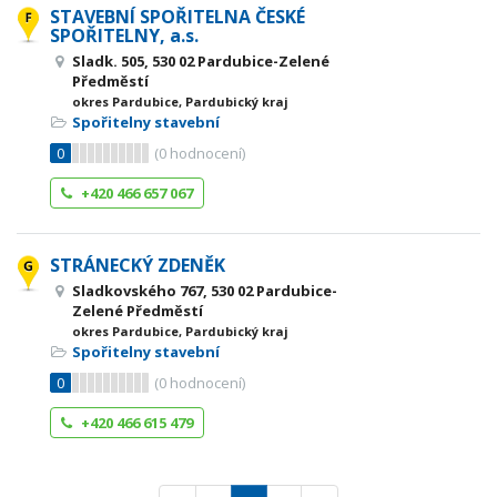
STAVEBNÍ SPOŘITELNA ČESKÉ
SPOŘITELNY, a.s.
Sladk. 505, 530 02 Pardubice-Zelené
Předměstí
okres Pardubice, Pardubický kraj
Spořitelny stavební
0
(
0
hodnocení)
+420 466 657 067
STRÁNECKÝ ZDENĚK
Sladkovského 767, 530 02 Pardubice-
Zelené Předměstí
okres Pardubice, Pardubický kraj
Spořitelny stavební
0
(
0
hodnocení)
+420 466 615 479