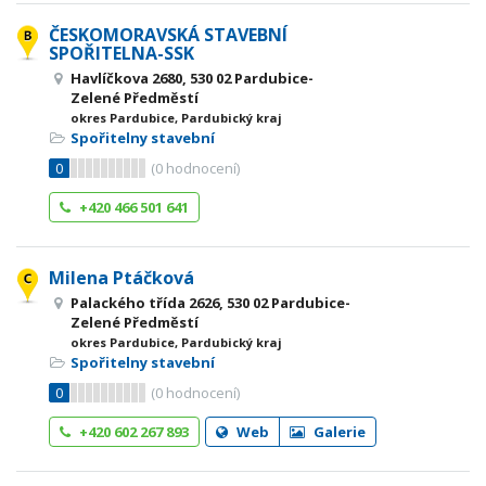
ČESKOMORAVSKÁ STAVEBNÍ
SPOŘITELNA-SSK
Havlíčkova 2680, 530 02 Pardubice-
Zelené Předměstí
okres Pardubice, Pardubický kraj
Spořitelny stavební
0
(
0
hodnocení)
+420 466 501 641
Milena Ptáčková
Palackého třída 2626, 530 02 Pardubice-
Zelené Předměstí
okres Pardubice, Pardubický kraj
Spořitelny stavební
0
(
0
hodnocení)
+420 602 267 893
Web
Galerie