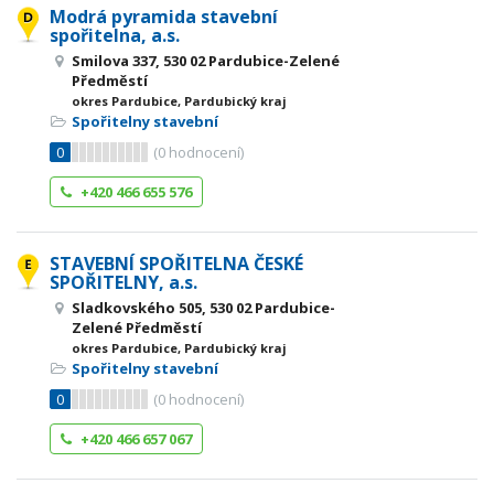
Modrá pyramida stavební
spořitelna, a.s.
Smilova 337, 530 02 Pardubice-Zelené
Předměstí
okres Pardubice, Pardubický kraj
Spořitelny stavební
0
(
0
hodnocení)
+420 466 655 576
STAVEBNÍ SPOŘITELNA ČESKÉ
SPOŘITELNY, a.s.
Sladkovského 505, 530 02 Pardubice-
Zelené Předměstí
okres Pardubice, Pardubický kraj
Spořitelny stavební
0
(
0
hodnocení)
+420 466 657 067