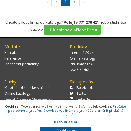
<
«
1
»
>
Chcete přidat firmu do katalogu?
Volejte 771 270 421
nebo stiskněte
tlačítko
Přihlásit se a přidat firmu
Mediatel
Produkty
Kontakt
Internet123.cz
Reference
Online katalogy
Obchodní podmínky
PPC kampaně
Sociální sítě
Služby
Sledujte nás
Mobilní aplikace ke stažení
Facebook
Online katalogy
Twitter
Digital Presence Management
LinkedIn
Více zákazníků
Cookies
- Tyto stránky využívají v zájmu kvalitnějších služeb cookies.
Pročtěte
podrobnosti, jak přesně cookies využíváme a jak můžete změnit příslušná
nastavení.
Nesouhlasím
© 2026 MEDIATEL CZ, s.r.o.,
Za Potokem 46/4, 106 00 Praha 10, tel.:
+420 771 270 421, verze 1.29.0.143,
Cookies
Souhlasím