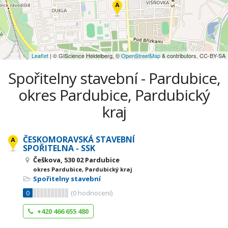
Leaflet
| © GIScience Heidelberg, ©
OpenStreetMap
& contributors, CC-BY-SA
Spořitelny stavební - Pardubice,
okres Pardubice, Pardubický
kraj
ČESKOMORAVSKÁ STAVEBNÍ
SPOŘITELNA - SSK
Češkova, 530 02 Pardubice
okres Pardubice, Pardubický kraj
Spořitelny stavební
0
(
0
hodnocení)
+420 466 655 480