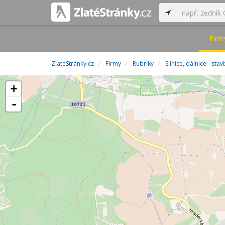
Firm
ZlatéStránky.cz
Firmy
Rubriky
Silnice, dálnice - st
+
-