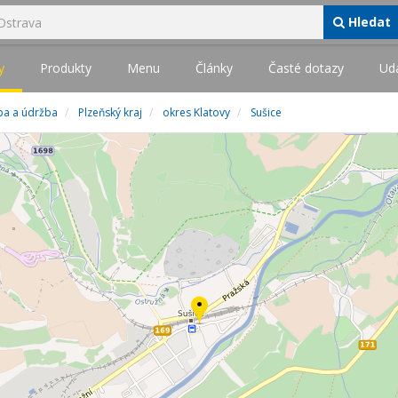
Hledat
y
Produkty
Menu
Články
Časté dotazy
Udá
avba a údržba
Plzeňský kraj
okres Klatovy
Sušice