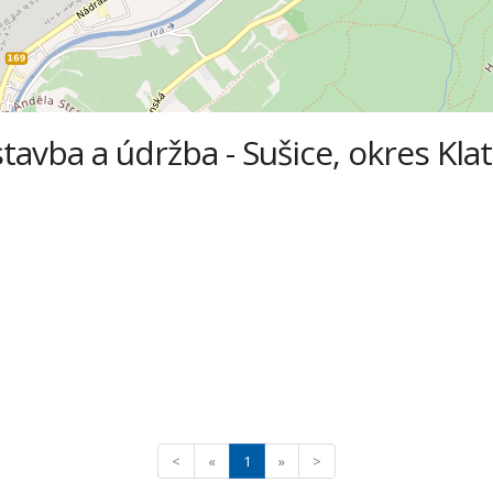
 stavba a údržba - Sušice, okres Kla
<
«
1
»
>