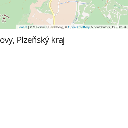
Leaflet
| © GIScience Heidelberg, ©
OpenStreetMap
& contributors, CC-BY-SA
tovy, Plzeňský kraj