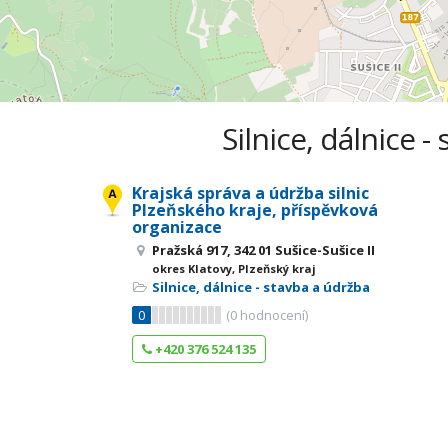
Silnice, dálnice -
Krajská správa a údržba silnic
Plzeňského kraje, příspěvková
organizace
Pražská 917, 342 01 Sušice-Sušice II
okres Klatovy, Plzeňský kraj
Silnice, dálnice - stavba a údržba
0
(
0
hodnocení)
+420 376 524 135