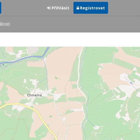
Přihlásit
Registrovat
losti