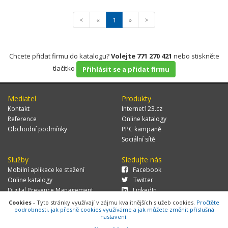
<
«
1
»
>
Chcete přidat firmu do katalogu?
Volejte 771 270 421
nebo stiskněte
tlačítko
Přihlásit se a přidat firmu
Mediatel
Produkty
Kontakt
Internet123.cz
Reference
Online katalogy
Obchodní podmínky
PPC kampaně
Sociální sítě
Služby
Sledujte nás
Mobilní aplikace ke stažení
Facebook
Online katalogy
Twitter
Digital Presence Management
LinkedIn
Více zákazníků
Cookies
- Tyto stránky využívají v zájmu kvalitnějších služeb cookies.
Pročtěte
podrobnosti, jak přesně cookies využíváme a jak můžete změnit příslušná
nastavení.