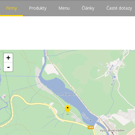
Firmy
Produkty
Menu
Články
Časté dotazy
+
-