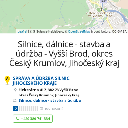
Leaflet
| © GIScience Heidelberg, ©
OpenStreetMap
& contributors, CC-BY-SA
Silnice, dálnice - stavba a
údržba - Vyšší Brod, okres
Český Krumlov, Jihočeský kraj
SPRÁVA A ÚDRŽBA SILNIC
JIHOČESKÉHO KRAJE
Elektrárna 417, 382 73 Vyšší Brod
okres Český Krumlov, Jihočeský kraj
Silnice, dálnice - stavba a údržba
0
(
0
hodnocení)
+420 380 741 334