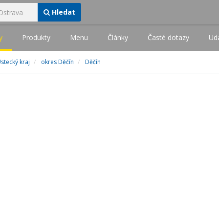
Hledat
y
Produkty
Menu
Články
Časté dotazy
Udá
stecký kraj
okres Děčín
Děčín