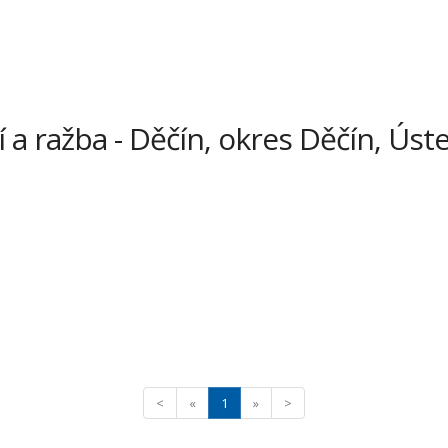
í a ražba - Děčín, okres Děčín, Úste
<
«
1
»
>