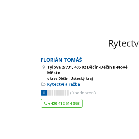
Rytectv
FLORIÁN TOMÁŠ
Tylova 2/731, 405 02 Děčín-Děčín II-Nové
Město
okres Děčín, Ústecký kraj
Rytectví a ražba
0
(
0
hodnocení)
+420 412 514 393