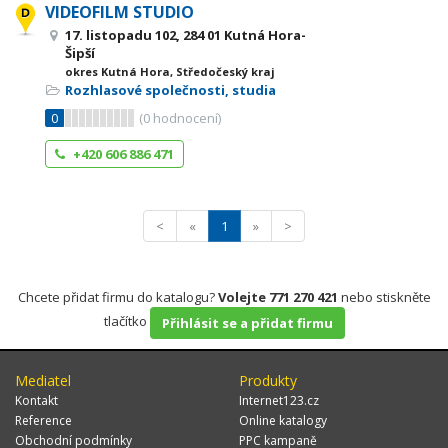
VIDEOFILM STUDIO
17. listopadu 102, 284 01 Kutná Hora-
Šipší
okres Kutná Hora, Středočeský kraj
Rozhlasové společnosti, studia
0
(
0
hodnocení)
+420 606 886 471
<
«
1
»
>
Chcete přidat firmu do katalogu?
Volejte 771 270 421
nebo stiskněte
tlačítko
Přihlásit se a přidat firmu
Mediatel
Produkty
Kontakt
Internet123.cz
Reference
Online katalogy
Obchodní podmínky
PPC kampaně