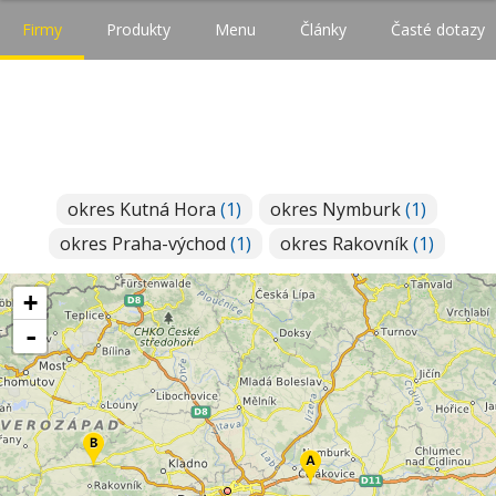
Firmy
Produkty
Menu
Články
Časté dotazy
okres Kutná Hora
(1)
okres Nymburk
(1)
okres Praha-východ
(1)
okres Rakovník
(1)
+
-