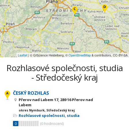
Leaflet
| © GIScience Heidelberg, ©
OpenStreetMap
& contributors, CC-BY-SA
Rozhlasové společnosti, studia
- Středočeský kraj
ČESKÝ ROZHLAS
Přerov nad Labem 17, 289 16 Přerov nad
Labem
okres Nymburk, Středočeský kraj
Rozhlasové společnosti, studia
0
(
0
hodnocení)