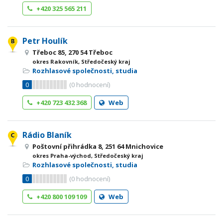
+420 325 565 211
Petr Houlík
Třeboc 85, 270 54 Třeboc
okres Rakovník, Středočeský kraj
Rozhlasové společnosti, studia
0
(
0
hodnocení)
+420 723 432 368
Web
Rádio Blaník
Poštovní přihrádka 8, 251 64 Mnichovice
okres Praha-východ, Středočeský kraj
Rozhlasové společnosti, studia
0
(
0
hodnocení)
+420 800 109 109
Web