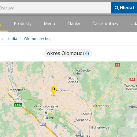
Hledat
y
Produkty
Menu
Články
Časté dotazy
Udá
ti, studia
Olomoucký kraj
okres Olomouc
(4)