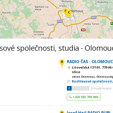
sové společnosti, studia - Olomouc
RADIO ČAS - OLOMOU
Litovelská 17/101, 779 
Ulice
okres Olomouc, Olomoucký
Rozhlasové společnosti,
0
(
0
hodnocení)
+420 585 700 900
Josef Hejl RADIO RUBI