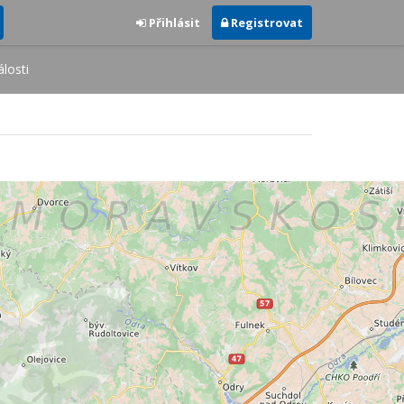
Přihlásit
Registrovat
losti