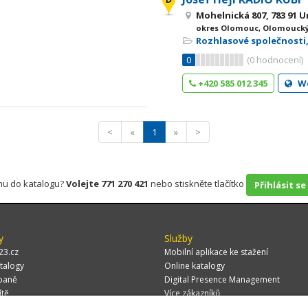
Mohelnická 807, 783 91 U
okres Olomouc, Olomoucký
Rozhlasové společnosti,
0
(
0
hodnocení)
+420 585 012 345
W
<
«
1
»
>
rmu do katalogu?
Volejte 771 270 421
nebo stiskněte tlačítko
Přihlásit se
y
Služby
23.cz
Mobilní aplikace ke stažení
talogy
Online katalogy
paně
Digital Presence Management
ítě
Více zákazníků