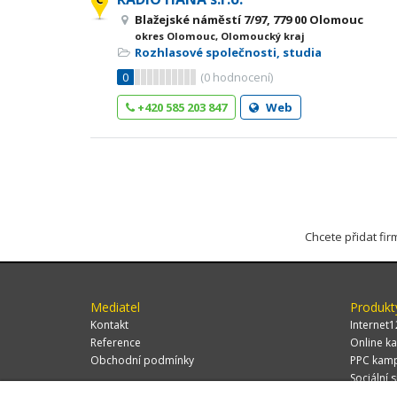
Blažejské náměstí 7/97, 779 00 Olomouc
okres Olomouc, Olomoucký kraj
Rozhlasové společnosti, studia
0
(
0
hodnocení)
+420 585 203 847
Web
Chcete přidat fi
Mediatel
Produkt
Kontakt
Internet1
Reference
Online ka
Obchodní podmínky
PPC kam
Sociální s