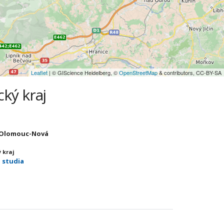
Leaflet
| © GIScience Heidelberg, ©
OpenStreetMap
& contributors, CC-BY-SA
ký kraj
C
00 Olomouc-Nová
 kraj
 studia