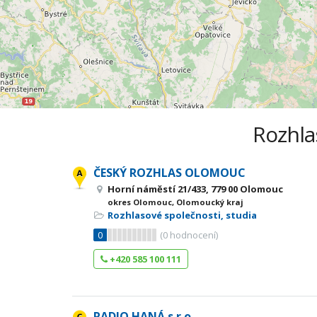
Rozhla
ČESKÝ ROZHLAS OLOMOUC
Horní náměstí 21/433, 779 00 Olomouc
okres Olomouc, Olomoucký kraj
Rozhlasové společnosti, studia
0
(
0
hodnocení)
+420 585 100 111
RADIO HANÁ s.r.o.