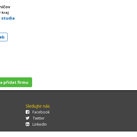
ničov
 kraj
 studia
eb
 a přidat firmu
Sledujte nás
Facebook
Twitter
LinkedIn