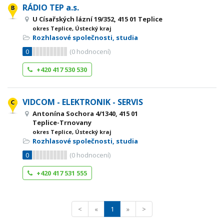
RÁDIO TEP a.s.
U Císařských lázní 19/352, 415 01 Teplice
okres Teplice, Ústecký kraj
Rozhlasové společnosti, studia
0
(
0
hodnocení)
+420 417 530 530
VIDCOM - ELEKTRONIK - SERVIS
Antonína Sochora 4/1340, 415 01
Teplice-Trnovany
okres Teplice, Ústecký kraj
Rozhlasové společnosti, studia
0
(
0
hodnocení)
+420 417 531 555
<
«
1
»
>