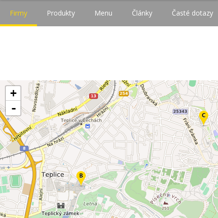
Firmy
Produkty
Menu
Články
Časté dotazy
+
-