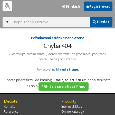
Přihlásit
Registrovat
Hledat
Požadovaná stránka nenalezena
Chyba 404
Zkontrolujte prosím adresu, kterou jste zadali do prohlížeče, popřípadě
pokračujte na jinou stránku.
Pokračovat na
hlavní stranu
.
Chcete přidat firmu do katalogu?
Volejte 771 270 421
nebo stiskněte
tlačítko
Přihlásit se a přidat firmu
Mediatel
Produkty
Kontakt
Internet123.cz
Reference
Online katalogy