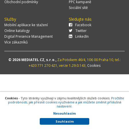
Obchodní podmínky
PPC kampaně
Sociální sítě
Služby
Sledujte nás
Mobilní aplikace ke stažení
Facebook
Online katalogy
Twitter
Digital Presence Management
LinkedIn
Více zákazníků
© 2026 MEDIATEL CZ, s.r.o.,
Za Potokem 46/4, 106 00 Praha 10, tel.:
+420 771 270 421, verze 1.29.0.143,
Cookies
Cookies
- Tyto stránky využívají v zájmu kvalitnějších služeb cookies.
Pročtěte
podrobnosti, jak přesně cookies využíváme a jak můžete změnit příslušná
nastavení.
Nesouhlasím
Souhlasím