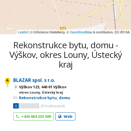
Leaflet
| © GIScience Heidelberg, ©
OpenStreetMap
& contributors, CC-BY-SA
Rekonstrukce bytu, domu -
Výškov, okres Louny, Ústecký
kraj
BLAZAR spol. s r.o.
Výškov 123, 440 01 Výškov
okres Louny, Ústecký kraj
Rekonstrukce bytu, domu
0
(
0
hodnocení)
+420 604 233 369
Web