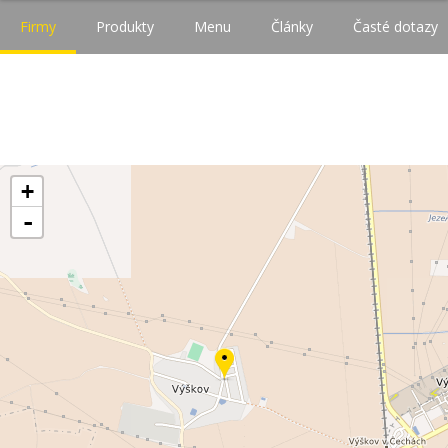
Firmy
Produkty
Menu
Články
Časté dotazy
+
-