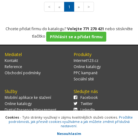
<
«
1
»
>
Chcete přidat firmu do katalogu?
Volejte 771 270 421
nebo stiskněte
tlačítko
Přihlásit se a přidat firmu
Mediatel
Produkty
Kontakt
Internet123.cz
Reference
Online katalogy
Obchodní podmínky
PPC kampaně
Sociální sítě
Služby
Sledujte nás
Mobilní aplikace ke stažení
Facebook
Online katalogy
Twitter
Digital Presence Management
LinkedIn
Více zákazníků
Cookies
- Tyto stránky využívají v zájmu kvalitnějších služeb cookies.
Pročtěte
podrobnosti, jak přesně cookies využíváme a jak můžete změnit příslušná
nastavení.
Nesouhlasím
© 2026 MEDIATEL CZ, s.r.o.,
Za Potokem 46/4, 106 00 Praha 10, tel.: