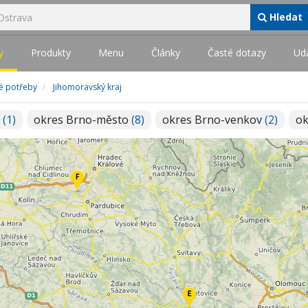
Hledat
y
Produkty
Menu
Články
Časté dotazy
Udá
é potřeby
Jihomoravský kraj
o
(1)
okres Brno-město
(8)
okres Brno-venkov
(2)
ok