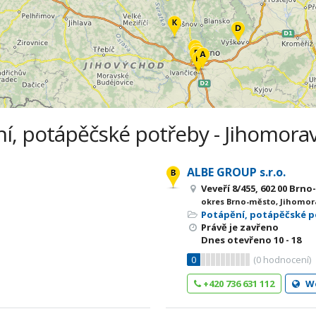
í, potápěčské potřeby - Jihomorav
ALBE GROUP s.r.o.
Veveří 8/455, 602 00 Brno
okres Brno-město, Jihomor
Potápění, potápěčské 
Právě je zavřeno
Dnes otevřeno
10 - 18
0
(
0
hodnocení)
+420 736 631 112
W