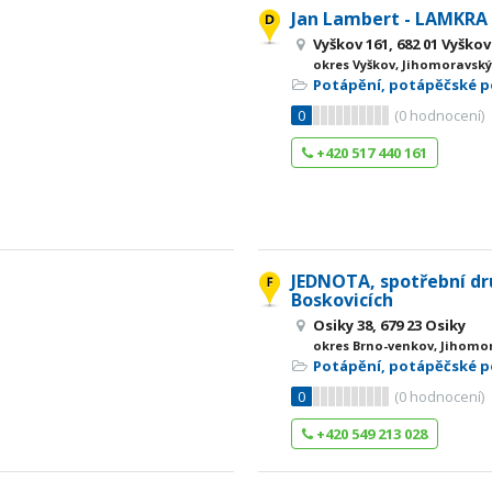
Jan Lambert - LAMKRA
Vyškov 161, 682 01 Vyško
okres Vyškov, Jihomoravský
Potápění, potápěčské 
0
(
0
hodnocení)
+420 517 440 161
JEDNOTA, spotřební dr
Boskovicích
Osiky 38, 679 23 Osiky
okres Brno-venkov, Jihomor
Potápění, potápěčské 
0
(
0
hodnocení)
+420 549 213 028