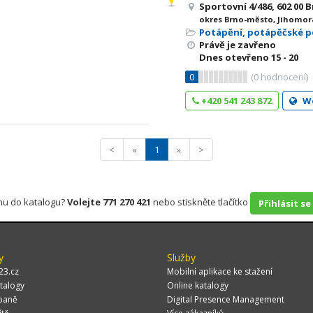
Sportovní 4/486, 602 00
okres Brno-město, Jihomor
Potápění, potápěčské 
Právě je zavřeno
Dnes otevřeno
15 - 20
0
(
0
hodnocení)
+420 541 243 872
W
<
«
1
»
>
rmu do katalogu?
Volejte 771 270 421
nebo stiskněte tlačítko
Přihlásit se
y
Služby
23.cz
Mobilní aplikace ke stažení
talogy
Online katalogy
paně
Digital Presence Management