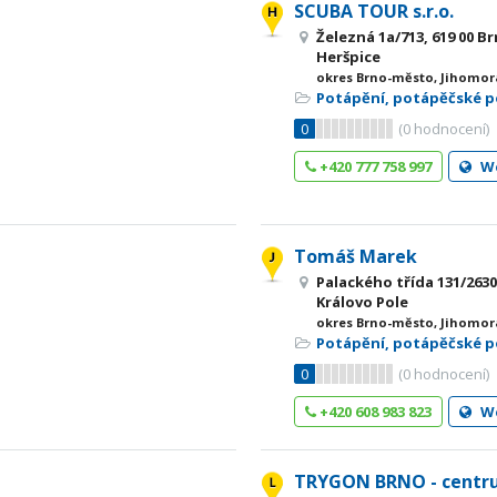
SCUBA TOUR s.r.o.
Železná 1a/713, 619 00 B
Heršpice
okres Brno-město, Jihomor
Potápění, potápěčské 
0
(
0
hodnocení)
+420 777 758 997
W
Tomáš Marek
Palackého třída 131/2630
Královo Pole
okres Brno-město, Jihomor
Potápění, potápěčské 
0
(
0
hodnocení)
+420 608 983 823
W
TRYGON BRNO - centr