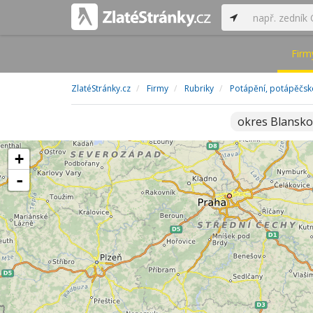
Firm
ZlatéStránky.cz
Firmy
Rubriky
Potápění, potápěčsk
okres Blansk
+
-