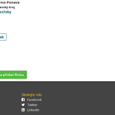
 Brno-Ponava
avský kraj
potřeby
eb
 a přidat firmu
Sledujte nás
Facebook
Twitter
LinkedIn