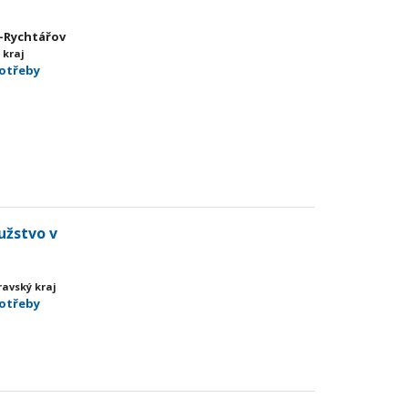
v-Rychtářov
 kraj
potřeby
užstvo v
avský kraj
potřeby