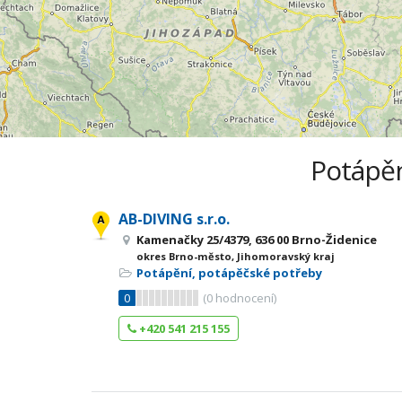
Potápěn
AB-DIVING s.r.o.
Kamenačky 25/4379, 636 00 Brno-Židenice
okres Brno-město, Jihomoravský kraj
Potápění, potápěčské potřeby
0
(
0
hodnocení)
+420 541 215 155