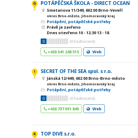
POTÁPĚČSKÁ ŠKOLA - DIRECT OCEAN
Smetanova 11/349, 602 00 Brno-Veveří
okres Brno-město, Jihomoravský kraj
Potápění, potápěčské potřeby
Právě je zavřeno
Dnes otevřeno
10 - 12:30
13 - 18
0
(
0
hodnocení)
+420 541 248 515
Web
SECRET OF THE SEA spol. s r.o.
Jánská 12/449, 602 00 Brno-Brno-město
okres Brno-město, Jihomoravský kraj
Potápění, potápěčské potřeby
0
(
0
hodnocení)
+420 737 051 845
Web
TOP DIVE s.r.o.