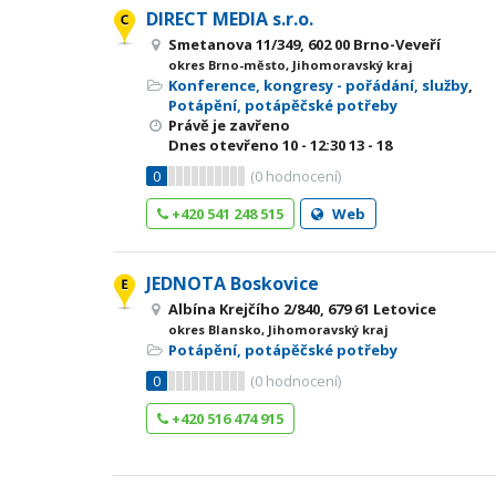
DIRECT MEDIA s.r.o.
Smetanova 11/349, 602 00 Brno-Veveří
okres Brno-město, Jihomoravský kraj
Konference, kongresy - pořádání, služby
,
Potápění, potápěčské potřeby
Právě je zavřeno
Dnes otevřeno
10 - 12:30
13 - 18
0
(
0
hodnocení)
+420 541 248 515
Web
JEDNOTA Boskovice
Albína Krejčího 2/840, 679 61 Letovice
okres Blansko, Jihomoravský kraj
Potápění, potápěčské potřeby
0
(
0
hodnocení)
+420 516 474 915