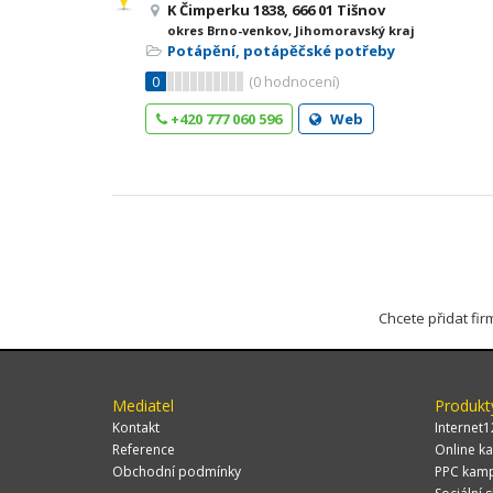
K Čimperku 1838, 666 01 Tišnov
okres Brno-venkov, Jihomoravský kraj
Potápění, potápěčské potřeby
0
(
0
hodnocení)
+420 777 060 596
Web
Chcete přidat fi
Mediatel
Produkt
Kontakt
Internet1
Reference
Online ka
Obchodní podmínky
PPC kam