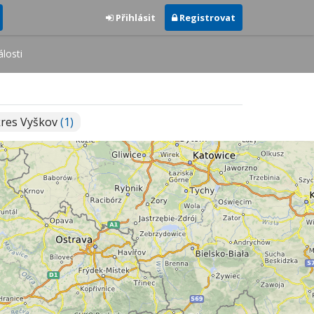
Přihlásit
Registrovat
losti
res Vyškov
(1)