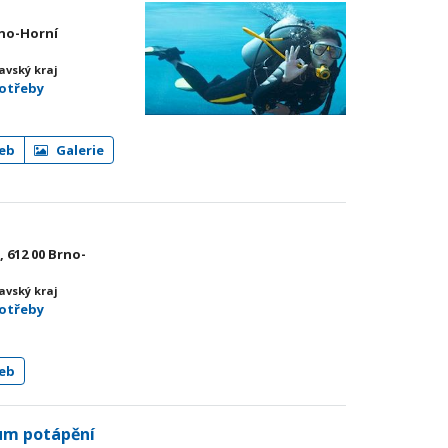
rno-Horní
avský kraj
potřeby
eb
Galerie
, 612 00 Brno-
avský kraj
potřeby
eb
um potápění