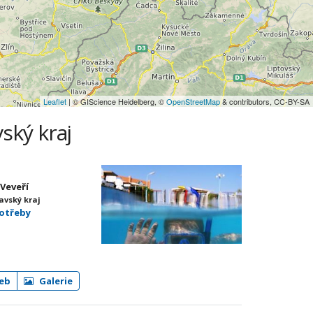
Leaflet
| © GIScience Heidelberg, ©
OpenStreetMap
& contributors, CC-BY-SA
ský kraj
-Veveří
avský kraj
potřeby
eb
Galerie