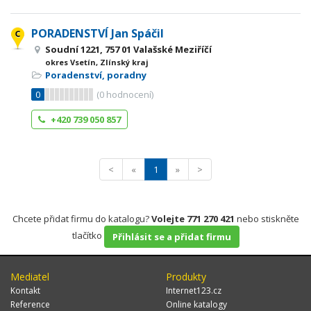
PORADENSTVÍ Jan Spáčil
Soudní 1221, 757 01 Valašské Meziříčí
okres Vsetín, Zlínský kraj
Poradenství, poradny
0
(
0
hodnocení)
+420 739 050 857
<
«
1
»
>
Chcete přidat firmu do katalogu?
Volejte 771 270 421
nebo stiskněte
tlačítko
Přihlásit se a přidat firmu
Mediatel
Produkty
Kontakt
Internet123.cz
Reference
Online katalogy