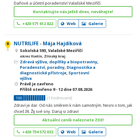
Daňové a účetní poradenství Valašské Meziříčí.
Kontaktujte nás ještě dnes, neváhejte!
+420 571 612 822
Web
Galerie
NUTRILIFE - Mája Hajdíková
Sokolská 593, Valašské Meziříčí
okres Vsetín, Zlínský kraj
Zdravá výživa, doplňky a biopotraviny
,
Poradenství, poradny
,
Diagnostika a
diagnostické přístroje
,
Sportovní
výživa
Právě je zavřeno
Příště otevřeno
9 - 12
dne 07.08.2026
100
(
1
hodnocení)
Zdraví je dar. Od nás směrem k nám samotným. Nesni o tom, jak
chceš žít. Žij své sny. Daruj si zdraví
Aktuální ceník naleznete ZDE!
+420 734 572 032
Web
Galerie