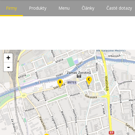
Firmy
Produkty
Menu
Články
Časté dotazy
+
-