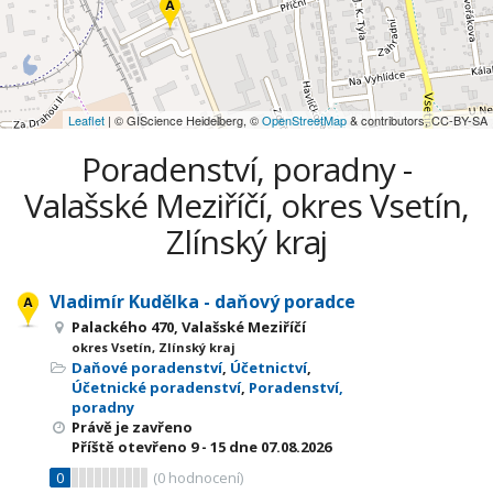
Leaflet
| © GIScience Heidelberg, ©
OpenStreetMap
& contributors, CC-BY-SA
Poradenství, poradny -
Valašské Meziříčí, okres Vsetín,
Zlínský kraj
Vladimír Kudělka - daňový poradce
Palackého 470, Valašské Meziříčí
okres Vsetín, Zlínský kraj
Daňové poradenství
,
Účetnictví
,
Účetnické poradenství
,
Poradenství,
poradny
Právě je zavřeno
Příště otevřeno
9 - 15
dne 07.08.2026
0
(
0
hodnocení)