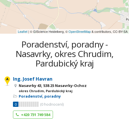
Leaflet
| © GIScience Heidelberg, ©
OpenStreetMap
& contributors, CC-BY-SA
Poradenství, poradny -
Nasavrky, okres Chrudim,
Pardubický kraj
Ing. Josef Havran
Nasavrky 43, 538 25 Nasavrky-Ochoz
okres Chrudim, Pardubický kraj
Poradenství, poradny
0
(
0
hodnocení)
+420 731 749 584