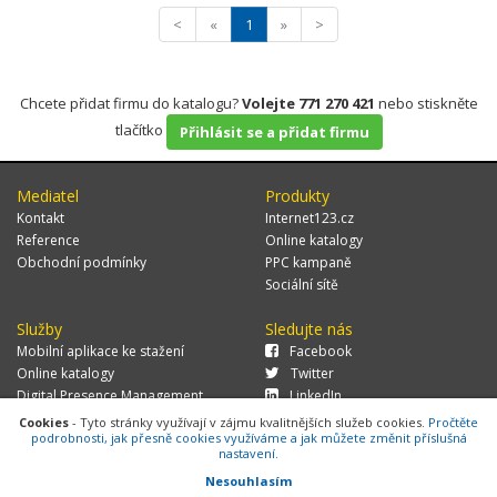
<
«
1
»
>
Chcete přidat firmu do katalogu?
Volejte 771 270 421
nebo stiskněte
tlačítko
Přihlásit se a přidat firmu
Mediatel
Produkty
Kontakt
Internet123.cz
Reference
Online katalogy
Obchodní podmínky
PPC kampaně
Sociální sítě
Služby
Sledujte nás
Mobilní aplikace ke stažení
Facebook
Online katalogy
Twitter
Digital Presence Management
LinkedIn
Více zákazníků
Cookies
- Tyto stránky využívají v zájmu kvalitnějších služeb cookies.
Pročtěte
podrobnosti, jak přesně cookies využíváme a jak můžete změnit příslušná
nastavení.
Nesouhlasím
© 2026 MEDIATEL CZ, s.r.o.,
Za Potokem 46/4, 106 00 Praha 10, tel.: