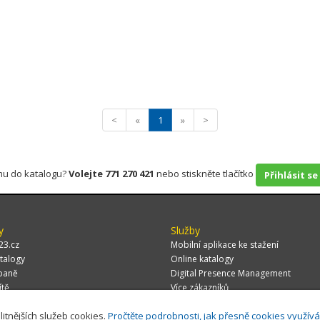
<
«
1
»
>
rmu do katalogu?
Volejte 771 270 421
nebo stiskněte tlačítko
Přihlásit se
y
Služby
23.cz
Mobilní aplikace ke stažení
talogy
Online katalogy
paně
Digital Presence Management
ítě
Více zákazníků
litnějších služeb cookies.
Pročtěte podrobnosti, jak přesně cookies využív