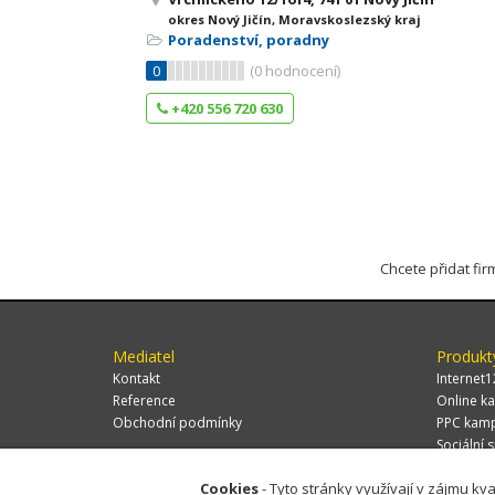
okres Nový Jičín, Moravskoslezský kraj
Poradenství, poradny
0
(
0
hodnocení)
+420 556 720 630
Chcete přidat fi
Mediatel
Produkt
Kontakt
Internet1
Reference
Online ka
Obchodní podmínky
PPC kam
Sociální s
Cookies
- Tyto stránky využívají v zájmu kva