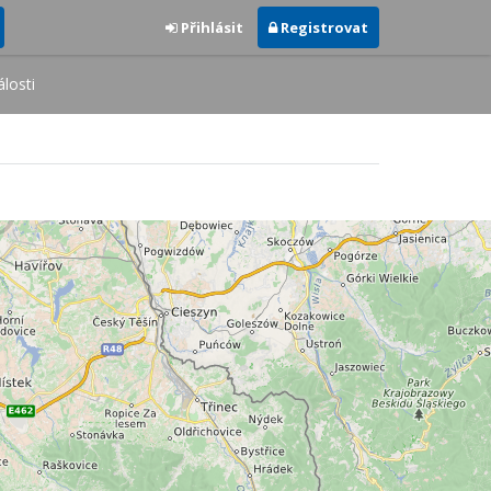
Přihlásit
Registrovat
losti