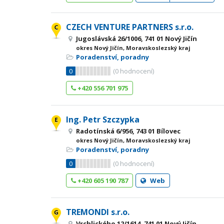
CZECH VENTURE PARTNERS s.r.o.
Jugoslávská 26/1006, 741 01 Nový Jičín
okres Nový Jičín, Moravskoslezský kraj
Poradenství, poradny
0
(
0
hodnocení)
+420 556 701 975
Ing. Petr Szczypka
Radotínská 6/956, 743 01 Bílovec
okres Nový Jičín, Moravskoslezský kraj
Poradenství, poradny
0
(
0
hodnocení)
+420 605 190 787
Web
TREMONDI s.r.o.
Vrchlického 12/1614, 741 01 Nový Jičín