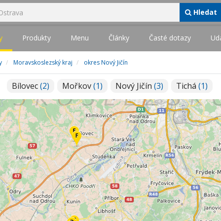
Hledat
y
Produkty
Menu
Články
Časté dotazy
Udá
y
Moravskoslezský kraj
okres Nový Jičín
Bílovec
(2)
Mořkov
(1)
Nový Jičín
(3)
Tichá
(1)