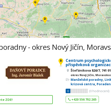
poradny - okres Nový Jičín, Moravs
Centrum psychologick
příspěvková organizac
Štefánikova 826/7, 741 01
okres Nový Jičín, Moravsko
Manželské poradny
,
Lin
krizová centra
,
Poraden
0
(
0
hodnocení)
+420 556 702 265
ete ZDE!