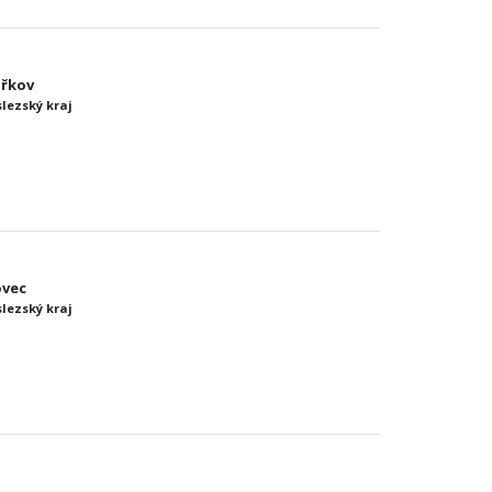
ořkov
slezský kraj
ovec
slezský kraj