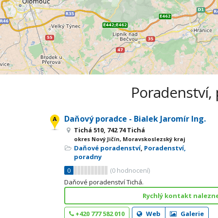
Poradenství, 
Daňový poradce - Bialek Jaromír Ing.
Tichá 510, 742 74 Tichá
okres Nový Jičín, Moravskoslezský kraj
Daňové poradenství
,
Poradenství,
poradny
0
(
0
hodnocení)
Daňové poradenství Tichá.
Rychlý kontakt nalezn
+420 777 582 010
Web
Galerie