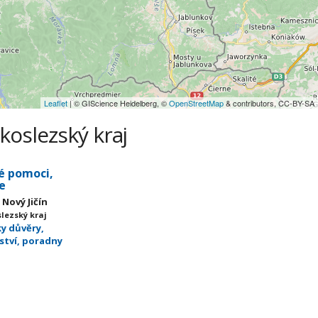
Leaflet
| © GIScience Heidelberg, ©
OpenStreetMap
& contributors, CC-BY-SA
koslezský kraj
é pomoci,
e
 Nový Jičín
slezský kraj
ky důvěry,
ství, poradny