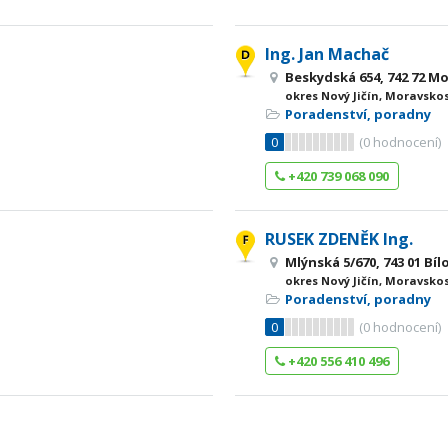
Ing. Jan Machač
Beskydská 654, 742 72 M
okres Nový Jičín, Moravsko
Poradenství, poradny
0
(
0
hodnocení)
+420 739 068 090
RUSEK ZDENĚK Ing.
Mlýnská 5/670, 743 01 Bíl
okres Nový Jičín, Moravsko
Poradenství, poradny
0
(
0
hodnocení)
+420 556 410 496