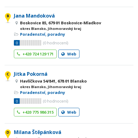
Jana Mandoková
Boskovice 85, 679 01 Boskovice-Mladkov
okres Blansko, Jihomoravský kraj
Poradenství, poradny
0
(
0
hodnocení)
+420 724 129 171
Web
Jitka Pokorná
Havlíčkova 54/841, 678 01 Blansko
okres Blansko, Jihomoravský kraj
Poradenství, poradny
0
(
0
hodnocení)
+420 775 986 315
Web
Milana Štěpánková