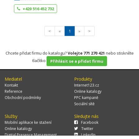
+420 516 452 732
<
«
1
»
>
Chcete přidat firmu do katalogu?
Volejte 771 270 421
nebo stiskněte
tlačítko
Přihlásit se a přidat firmu
Mediatel
Produkty
Kontakt
Internet123.cz
Reference
Online katalogy
Obchodní podmínky
PPC kampaně
Sociální sítě
Služby
Sledujte nás
Mobilní aplikace ke stažení
Facebook
Online katalogy
Twitter
Digital Presence Management
LinkedIn