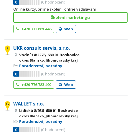
0
(
0
hodnocení)
Online kurzy, online školení, online vzdělávání
Školení marketingu
+420 732 881 446
Web
UKR consult servis, s.r.o.
Vodní 14/2278, 680 01 Boskovice
okres Blansko, Jihomoravský kraj
Poradenství, poradny
0
(
0
hodnocení)
+420 776 783 490
Web
WALLET s.r.o.
Lidická 8/936, 680 01 Boskovice
okres Blansko, Jihomoravský kraj
Poradenství, poradny
0
(
0
hodnocení)