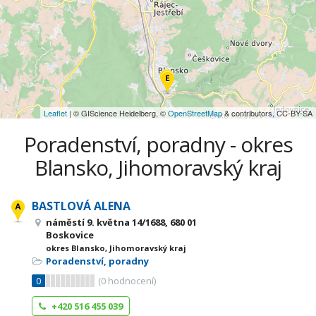
Leaflet
| © GIScience Heidelberg, ©
OpenStreetMap
& contributors, CC-BY-SA
Poradenství, poradny - okres
Blansko, Jihomoravský kraj
BASTLOVÁ ALENA
náměstí 9. května 14/1688, 680 01
Boskovice
okres Blansko, Jihomoravský kraj
Poradenství, poradny
0
(
0
hodnocení)
+420 516 455 039