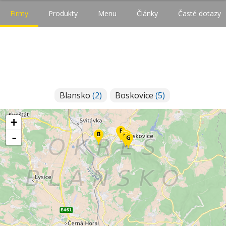
Firmy
Produkty
Menu
Články
Časté dotazy
Blansko
(2)
Boskovice
(5)
+
-