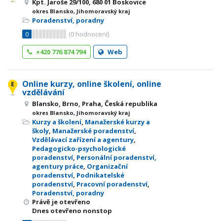
Kpt. Jaroše 29/100, 680 01 Boskovice
okres Blansko, Jihomoravský kraj
Poradenství, poradny
0
(
0
hodnocení)
+420 776 874 794
Web
Online kurzy, online školení, online
vzdělávání
Blansko, Brno, Praha, Česká republika
okres Blansko, Jihomoravský kraj
Kurzy a školení
,
Manažerské kurzy a
školy
,
Manažerské poradenství
,
Vzdělávací zařízení a agentury
,
Pedagogicko-psychologické
poradenství
,
Personální poradenství,
agentury práce
,
Organizační
poradenství
,
Podnikatelské
poradenství
,
Pracovní poradenství
,
Poradenství, poradny
Právě je otevřeno
Dnes otevřeno nonstop