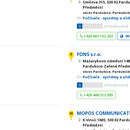
Smilova 315, 530 02 Pard
Předměstí
okres Pardubice, Pardubick
Počítače - systémy a sít
0
(
0
hodnocení)
+420 602 152 202
W
FONS s.r.o.
Masarykovo náměstí 1484
Pardubice-Zelené Předm
okres Pardubice, Pardubick
Počítače - systémy a sít
0
(
0
hodnocení)
+420 466 513 385
MOPOS COMMUNICATIO
K Vinici 1605, 530 02 Par
Předměstí