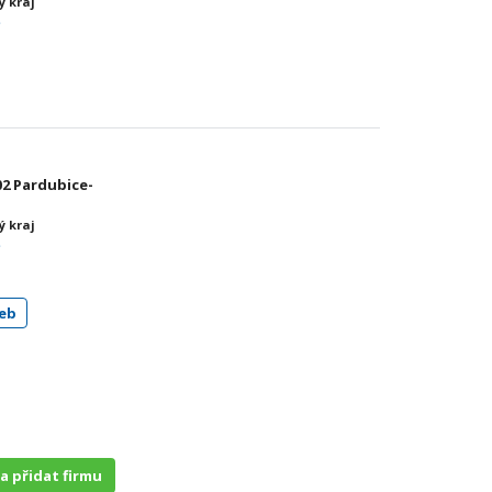
ý kraj
ě
02 Pardubice-
ý kraj
ě
eb
 a přidat firmu