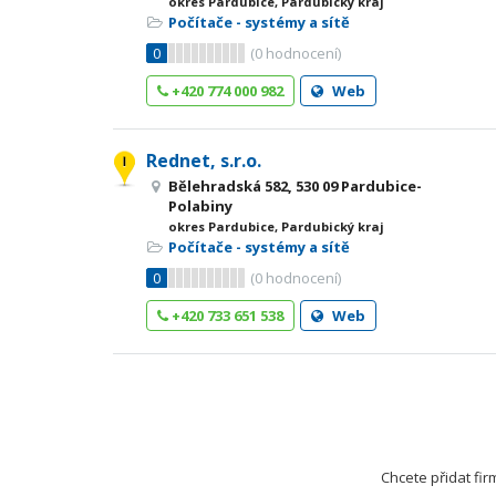
okres Pardubice, Pardubický kraj
Počítače - systémy a sítě
0
(
0
hodnocení)
+420 774 000 982
Web
Rednet, s.r.o.
Bělehradská 582, 530 09 Pardubice-
Polabiny
okres Pardubice, Pardubický kraj
Počítače - systémy a sítě
0
(
0
hodnocení)
+420 733 651 538
Web
Chcete přidat fi