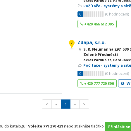
okres Pardubice, Pardubick
Počítače - systémy a sít
0
(
0
hodnocení)
+420 466 612 305
Zdapa, s.r.o.
S. K. Neumanna 297, 530 
Zelené Předměstí
okres Pardubice, Pardubick
Počítače - systémy a sít
0
(
0
hodnocení)
+420 777 720 306
W
<
«
1
»
>
rmu do katalogu?
Volejte 771 270 421
nebo stiskněte tlačítko
Přihlásit se