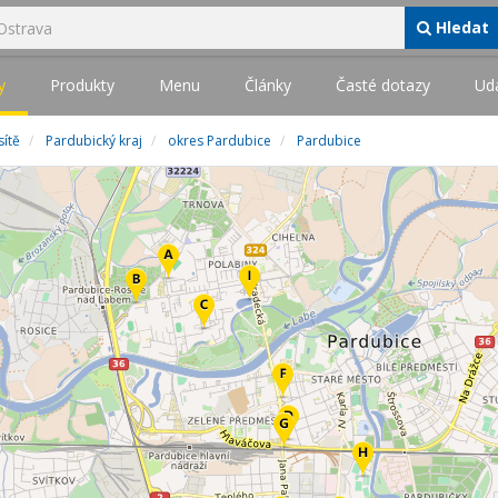
Hledat
y
Produkty
Menu
Články
Časté dotazy
Udá
sítě
Pardubický kraj
okres Pardubice
Pardubice