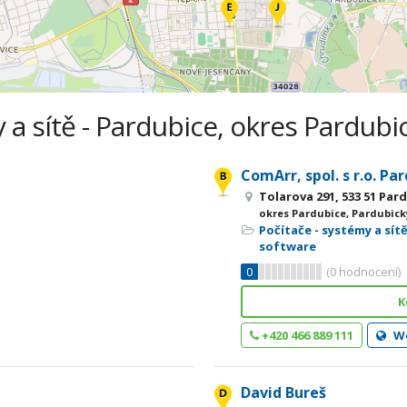
 a sítě - Pardubice, okres Pardubi
ComArr, spol. s r.o. Pa
Tolarova 291, 533 51 Par
okres Pardubice, Pardubick
Počítače - systémy a sít
software
0
(
0
hodnocení)
K
+420 466 889 111
W
David Bureš