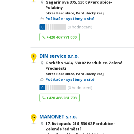
Gagarinova 375, 530 09 Pardubice-
Polabiny
okres Pardubice, Pardubický kraj
Počítače - systémy a sítě
0
(
0
hodnocení)
+420 467 771 000
DIN service s.r.o.
Gorkého 1404, 530 02 Pardubice-Zelené
Předměstí
okres Pardubice, Pardubický kraj
Počítače - systémy a sítě
0
(
0
hodnocení)
+420 466 261 793
MANONET s.r.o.
17. listopadu 216, 530 02 Pardubice-
Zelené Předměstí