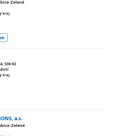
ubice-Zelené
ý kraj
ě
eb
, 530 02
ěstí
ý kraj
ě
NS, a.s.
dubice-Zelené