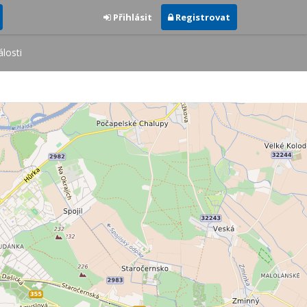
Přihlásit
Registrovat
losti