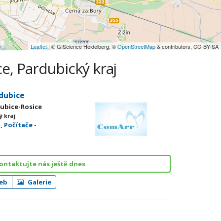
Leaflet
| © GIScience Heidelberg, ©
OpenStreetMap
& contributors, CC-BY-SA
ce, Pardubický kraj
rdubice
dubice-Rosice
ý kraj
ě
,
Počítače -
ontaktujte nás ještě dnes
eb
Galerie