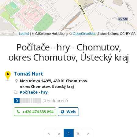
Leaflet
| © GIScience Heidelberg, ©
OpenStreetMap
& contributors, CC-BY-SA
Počítače - hry - Chomutov,
okres Chomutov, Ústecký kraj
Tomáš Hurt
Nerudova 14/65, 430 01 Chomutov
okres Chomutov, Ústecký kraj
Počítače - hry
0
(
0
hodnocení)
+420 474 335 894
Web
<
«
1
»
>