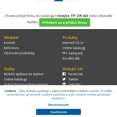
Chcete přidat firmu do katalogu?
Volejte 771 270 421
nebo stiskněte
tlačítko
Přihlásit se a přidat firmu
Mediatel
Produkty
Kontakt
Internet123.cz
Reference
Online katalogy
Obchodní podmínky
PPC kampaně
Sociální sítě
Služby
Sledujte nás
Mobilní aplikace ke stažení
Facebook
Online katalogy
Twitter
Digital Presence Management
LinkedIn
Více zákazníků
Cookies
- Tyto stránky využívají v zájmu kvalitnějších služeb cookies.
Pročtěte
podrobnosti, jak přesně cookies využíváme a jak můžete změnit příslušná
nastavení.
Nesouhlasím
© 2026 MEDIATEL CZ, s.r.o.,
Za Potokem 46/4, 106 00 Praha 10, tel.:
+420 771 270 421, verze 1.29.0.143,
Cookies
Souhlasím