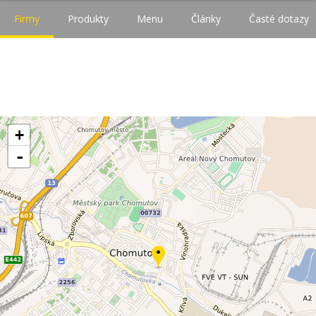
Firmy
Produkty
Menu
Články
Časté dotazy
+
-