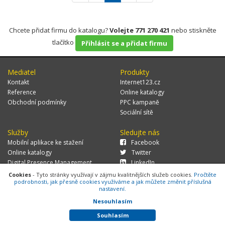
Chcete přidat firmu do katalogu?
Volejte 771 270 421
nebo stiskněte
tlačítko
Přihlásit se a přidat firmu
Mediatel
Produkty
Kontakt
Internet123.cz
Reference
Online katalogy
Obchodní podmínky
PPC kampaně
Sociální sítě
Služby
Sledujte nás
Mobilní aplikace ke stažení
Facebook
Online katalogy
Twitter
Digital Presence Management
LinkedIn
Více zákazníků
Cookies
- Tyto stránky využívají v zájmu kvalitnějších služeb cookies.
Pročtěte
podrobnosti, jak přesně cookies využíváme a jak můžete změnit příslušná
nastavení.
Nesouhlasím
© 2026 MEDIATEL CZ, s.r.o.,
Za Potokem 46/4, 106 00 Praha 10, tel.:
+420 771 270 421, verze 1.29.0.143,
Cookies
Souhlasím