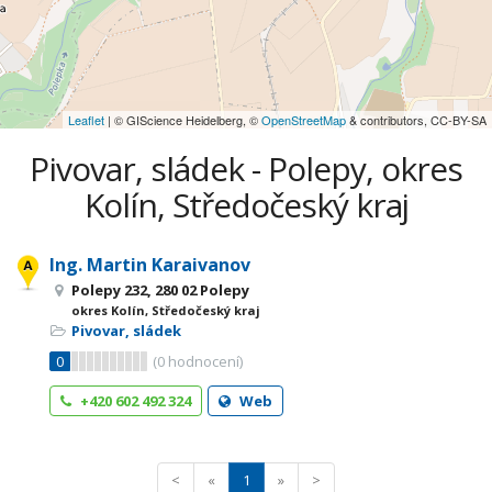
Leaflet
| © GIScience Heidelberg, ©
OpenStreetMap
& contributors, CC-BY-SA
Pivovar, sládek - Polepy, okres
Kolín, Středočeský kraj
Ing. Martin Karaivanov
Polepy 232, 280 02 Polepy
okres Kolín, Středočeský kraj
Pivovar, sládek
0
(
0
hodnocení)
+420 602 492 324
Web
<
«
1
»
>