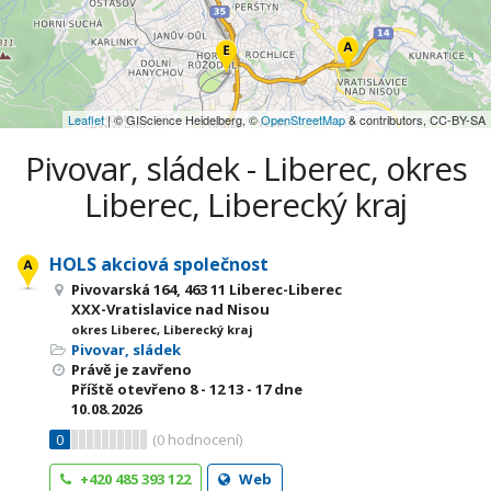
Leaflet
| © GIScience Heidelberg, ©
OpenStreetMap
& contributors, CC-BY-SA
Pivovar, sládek - Liberec, okres
Liberec, Liberecký kraj
HOLS akciová společnost
Pivovarská 164, 463 11 Liberec-Liberec
XXX-Vratislavice nad Nisou
okres Liberec, Liberecký kraj
Pivovar, sládek
Právě je zavřeno
Příště otevřeno
8 - 12
13 - 17
dne
10.08.2026
0
(
0
hodnocení)
+420 485 393 122
Web