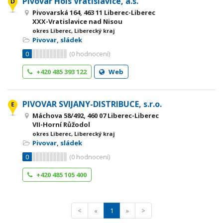
Pivovar Hols Vratislavice, a.s.
Pivovarská 164, 463 11 Liberec-Liberec
XXX-Vratislavice nad Nisou
okres Liberec, Liberecký kraj
Pivovar, sládek
0
(
0
hodnocení)
+420 485 393 122
Web
PIVOVAR SVIJANY-DISTRIBUCE, s.r.o.
Máchova 58/492, 460 07 Liberec-Liberec
VII-Horní Růžodol
okres Liberec, Liberecký kraj
Pivovar, sládek
0
(
0
hodnocení)
+420 485 105 400
<
«
1
»
>