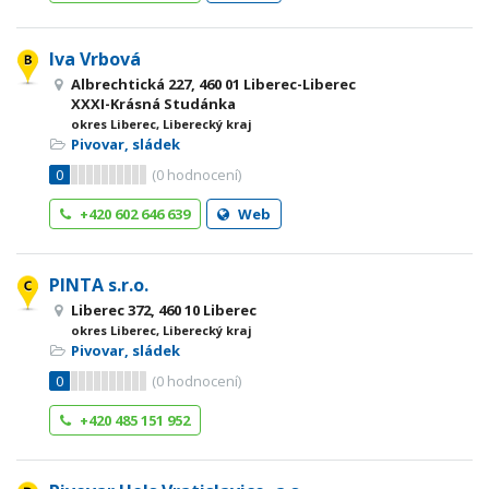
Iva Vrbová
Albrechtická 227, 460 01 Liberec-Liberec
XXXI-Krásná Studánka
okres Liberec, Liberecký kraj
Pivovar, sládek
0
(
0
hodnocení)
+420 602 646 639
Web
PINTA s.r.o.
Liberec 372, 460 10 Liberec
okres Liberec, Liberecký kraj
Pivovar, sládek
0
(
0
hodnocení)
+420 485 151 952