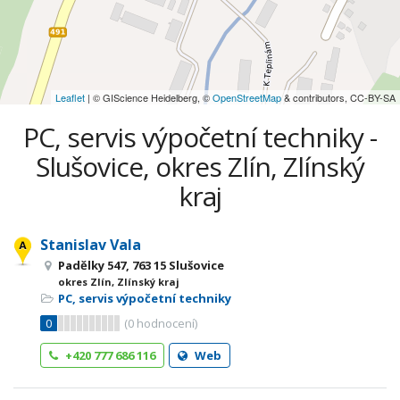
Leaflet
| © GIScience Heidelberg, ©
OpenStreetMap
& contributors, CC-BY-SA
PC, servis výpočetní techniky -
Slušovice, okres Zlín, Zlínský
kraj
Stanislav Vala
Padělky 547, 763 15 Slušovice
okres Zlín, Zlínský kraj
PC, servis výpočetní techniky
0
(
0
hodnocení)
+420 777 686 116
Web