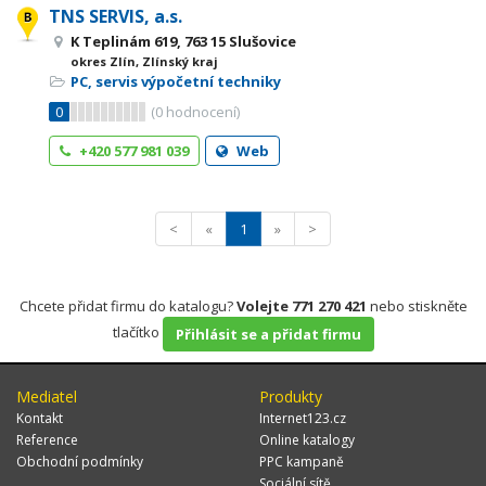
TNS SERVIS, a.s.
K Teplinám 619, 763 15 Slušovice
okres Zlín, Zlínský kraj
PC, servis výpočetní techniky
0
(
0
hodnocení)
+420 577 981 039
Web
<
«
1
»
>
Chcete přidat firmu do katalogu?
Volejte 771 270 421
nebo stiskněte
tlačítko
Přihlásit se a přidat firmu
Mediatel
Produkty
Kontakt
Internet123.cz
Reference
Online katalogy
Obchodní podmínky
PPC kampaně
Sociální sítě