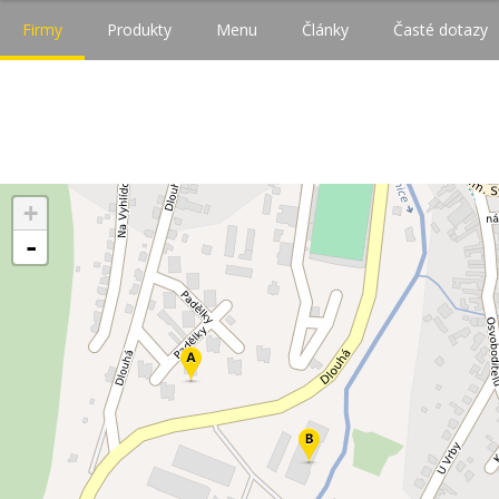
Firmy
Produkty
Menu
Články
Časté dotazy
+
-