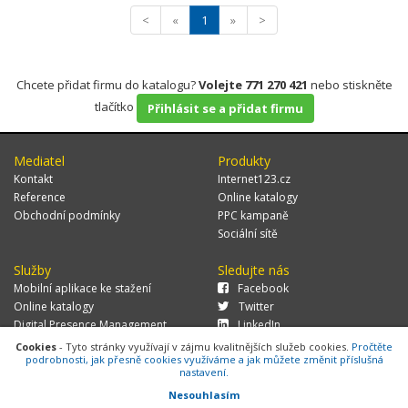
<
«
1
»
>
Chcete přidat firmu do katalogu?
Volejte 771 270 421
nebo stiskněte
tlačítko
Přihlásit se a přidat firmu
Mediatel
Produkty
Kontakt
Internet123.cz
Reference
Online katalogy
Obchodní podmínky
PPC kampaně
Sociální sítě
Služby
Sledujte nás
Mobilní aplikace ke stažení
Facebook
Online katalogy
Twitter
Digital Presence Management
LinkedIn
Více zákazníků
Cookies
- Tyto stránky využívají v zájmu kvalitnějších služeb cookies.
Pročtěte
podrobnosti, jak přesně cookies využíváme a jak můžete změnit příslušná
nastavení.
Nesouhlasím
© 2026 MEDIATEL CZ, s.r.o.,
Za Potokem 46/4, 106 00 Praha 10, tel.: