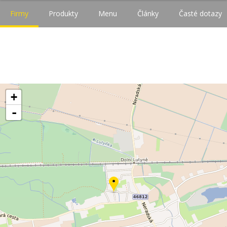
Firmy
Produkty
Menu
Články
Časté dotazy
+
-