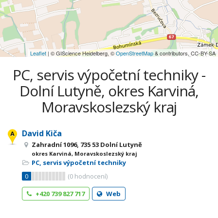
Leaflet
| © GIScience Heidelberg, ©
OpenStreetMap
& contributors, CC-BY-SA
PC, servis výpočetní techniky -
Dolní Lutyně, okres Karviná,
Moravskoslezský kraj
David Kiča
Zahradní 1096, 735 53 Dolní Lutyně
okres Karviná, Moravskoslezský kraj
PC, servis výpočetní techniky
0
(
0
hodnocení)
+420 739 827 717
Web