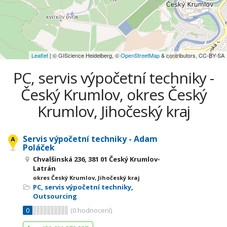
Leaflet
| © GIScience Heidelberg, ©
OpenStreetMap
& contributors, CC-BY-SA
PC, servis výpočetní techniky -
Český Krumlov, okres Český
Krumlov, Jihočeský kraj
Servis výpočetní techniky - Adam
Poláček
Chvalšinská 236, 381 01 Český Krumlov-
Latrán
okres Český Krumlov, Jihočeský kraj
PC, servis výpočetní techniky
,
Outsourcing
0
(
0
hodnocení)